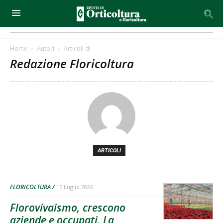
Home
Autori
Articoli di
Redazione Floricoltura
ARTICOLI
FLORICOLTURA
15 Luglio 2026
Florovivaismo, crescono
aziende e occupati. La