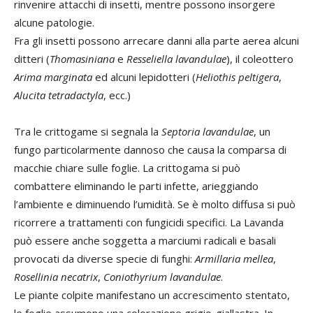
rinvenire attacchi di insetti, mentre possono insorgere
alcune patologie.
Fra gli insetti possono arrecare danni alla parte aerea alcuni
ditteri (
Thomasiniana
e
Resseliella lavandulae
), il coleottero
Arima marginata
ed alcuni lepidotteri (
Heliothis peltigera
,
Alucita tetradactyla
, ecc.)
Tra le crittogame si segnala la
Septoria lavandulae
, un
fungo particolarmente dannoso che causa la comparsa di
macchie chiare sulle foglie. La crittogama si può
combattere eliminando le parti infette, arieggiando
l’ambiente e diminuendo l’umidità. Se è molto diffusa si può
ricorrere a trattamenti con fungicidi specifici. La Lavanda
può essere anche soggetta a marciumi radicali e basali
provocati da diverse specie di funghi:
Armillaria mellea
,
Rosellinia necatrix
,
Coniothyrium lavandulae
.
Le piante colpite manifestano un accrescimento stentato,