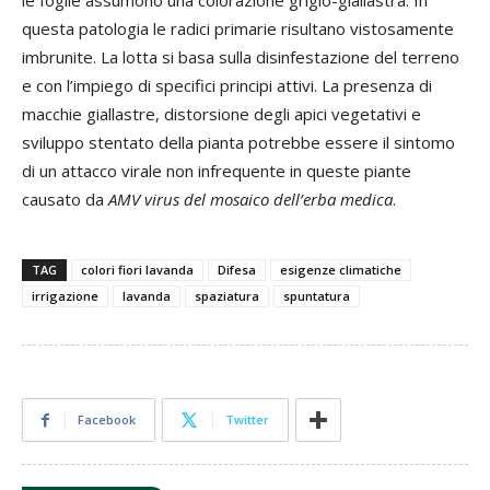
le foglie assumono una colorazione grigio-giallastra. In
questa patologia le radici primarie risultano vistosamente
imbrunite. La lotta si basa sulla disinfestazione del terreno
e con l’impiego di specifici principi attivi. La presenza di
macchie giallastre, distorsione degli apici vegetativi e
sviluppo stentato della pianta potrebbe essere il sintomo
di un attacco virale non infrequente in queste piante
causato da
AMV virus del mosaico dell’erba medica
.
TAG
colori fiori lavanda
Difesa
esigenze climatiche
irrigazione
lavanda
spaziatura
spuntatura
Facebook
Twitter