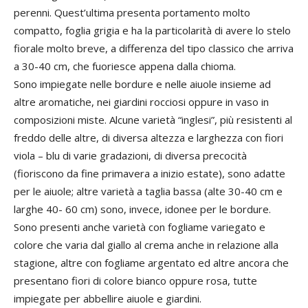
perenni. Quest’ultima presenta portamento molto
compatto, foglia grigia e ha la particolarità di avere lo stelo
fiorale molto breve, a differenza del tipo classico che arriva
a 30-40 cm, che fuoriesce appena dalla chioma.
Sono impiegate nelle bordure e nelle aiuole insieme ad
altre aromatiche, nei giardini rocciosi oppure in vaso in
composizioni miste. Alcune varietà “inglesi”, più resistenti al
freddo delle altre, di diversa altezza e larghezza con fiori
viola – blu di varie gradazioni, di diversa precocità
(fioriscono da fine primavera a inizio estate), sono adatte
per le aiuole; altre varietà a taglia bassa (alte 30-40 cm e
larghe 40- 60 cm) sono, invece, idonee per le bordure.
Sono presenti anche varietà con fogliame variegato e
colore che varia dal giallo al crema anche in relazione alla
stagione, altre con fogliame argentato ed altre ancora che
presentano fiori di colore bianco oppure rosa, tutte
impiegate per abbellire aiuole e giardini.