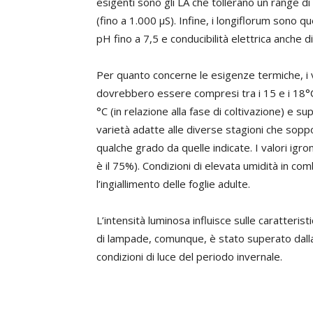
esigenti sono gli LA che tollerano un range di p
(fino a 1.000 µS). Infine, i longiflorum sono q
pH fino a 7,5 e conducibilità elettrica anche 
Per quanto concerne le esigenze termiche, i valo
dovrebbero essere compresi tra i 15 e i 18°
°C (in relazione alla fase di coltivazione) e 
varietà adatte alle diverse stagioni che sop
qualche grado da quelle indicate. I valori igr
è il 75%). Condizioni di elevata umidità in c
l’ingiallimento delle foglie adulte.
L’intensità luminosa influisce sulle caratterist
di lampade, comunque, è stato superato dalla 
condizioni di luce del periodo invernale.