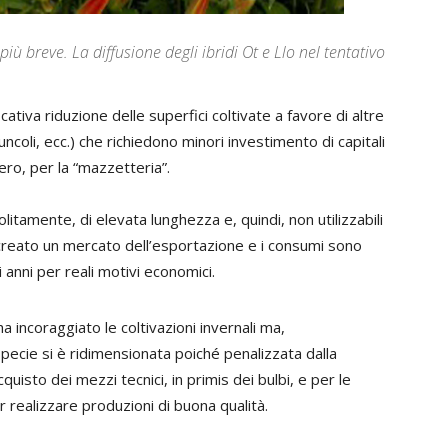
più breve. La diffusione degli ibridi Ot e Llo nel tentativo
ficativa riduzione delle superfici coltivate a favore di altre
uncoli, ecc.) che richiedono minori investimento di capitali
ro, per la “mazzetteria”.
olitamente, di elevata lunghezza e, quindi, non utilizzabili
 creato un mercato dell’esportazione e i consumi sono
mi anni per reali motivi economici.
ha incoraggiato le coltivazioni invernali ma,
ecie si è ridimensionata poiché penalizzata dalla
uisto dei mezzi tecnici, in primis dei bulbi, e per le
realizzare produzioni di buona qualità.