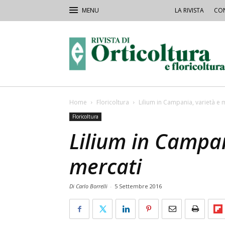
LA RIVISTA
CON
Rivista
Orticoltura
Home
Floricoltura
Lilium in Campania, varietà e 
Floricoltura
Lilium in Campan
mercati
Di Carlo Borrelli
-
5 Settembre 2016