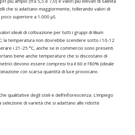
H più ampio (tra 5,5 e 7,0) e valori più elevati di salinità
uelli che si adattano maggiormente, tollerando valori di
di poco superiore a 1.000 µS.
ri ideali di coltivazione per tutti i gruppi di lilium
C; la temperatura non dovrebbe scendere sotto i 10-12
superare i 21-25 °C, anche se in commercio sono presenti
portano bene anche temperature che si discostano di
ometrici devono essere compresi tra il 60 e l’80% (ideale
ombinazione con scarsa quantità di luce provocano
iche qualitative degli steli e dell’infiorescenza. L’impiego
selezione di varietà che si adattano alle ridotte