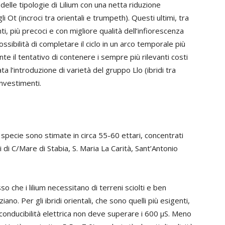
delle tipologie di Lilium con una netta riduzione
gli Ot (incroci tra orientali e trumpeth). Questi ultimi, tra
nti, più precoci e con migliore qualità dell’infiorescenza
possibilità di completare il ciclo in un arco temporale più
te il tentativo di contenere i sempre più rilevanti costi
l’introduzione di varietà del gruppo Llo (ibridi tra
investimenti.
 specie sono stimate in circa 55-60 ettari, concentrati
i di C/Mare di Stabia, S. Maria La Carità, Sant’Antonio
o che i lilium necessitano di terreni sciolti e ben
iano. Per gli ibridi orientali, che sono quelli più esigenti,
conducibilità elettrica non deve superare i 600 µS. Meno