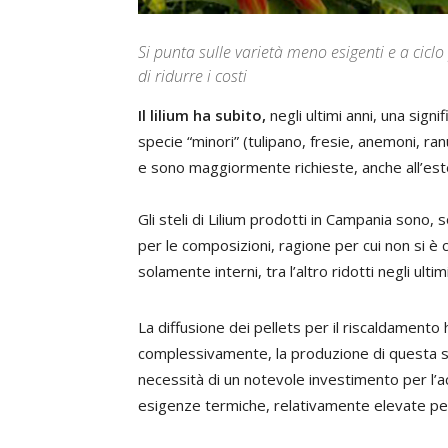
Si punta sulle varietà meno esigenti e a ciclo 
di ridurre i costi
Il lilium ha subito,
negli ultimi anni, una signi
specie “minori” (tulipano, fresie, anemoni, ran
e sono maggiormente richieste, anche all’este
Gli steli di Lilium prodotti in Campania sono, s
per le composizioni, ragione per cui non si è
solamente interni, tra l’altro ridotti negli ulti
La diffusione dei pellets per il riscaldamento 
complessivamente, la produzione di questa sp
necessità di un notevole investimento per l’acq
esigenze termiche, relativamente elevate per 