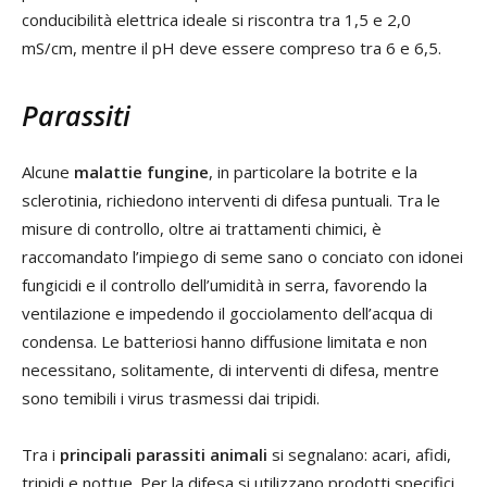
conducibilità elettrica ideale si riscontra tra 1,5 e 2,0
mS/cm, mentre il pH deve essere compreso tra 6 e 6,5.
Parassiti
Alcune
malattie fungine
, in particolare la botrite e la
sclerotinia, richiedono interventi di difesa puntuali. Tra le
misure di controllo, oltre ai trattamenti chimici, è
raccomandato l’impiego di seme sano o conciato con idonei
fungicidi e il controllo dell’umidità in serra, favorendo la
ventilazione e impedendo il gocciolamento dell’acqua di
condensa. Le batteriosi hanno diffusione limitata e non
necessitano, solitamente, di interventi di difesa, mentre
sono temibili i virus trasmessi dai tripidi.
Tra i
principali parassiti animali
si segnalano: acari, afidi,
tripidi e nottue. Per la difesa si utilizzano prodotti specifici