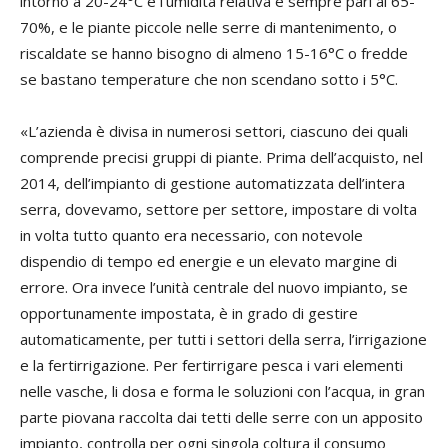
intorno a 20-24°C e l’umidità relativa è sempre pari al 65-
70%, e le piante piccole nelle serre di mantenimento, o
riscaldate se hanno bisogno di almeno 15-16°C o fredde
se bastano temperature che non scendano sotto i 5°C.
«L’azienda è divisa in numerosi settori, ciascuno dei quali
comprende precisi gruppi di piante. Prima dell’acquisto, nel
2014, dell’impianto di gestione automatizzata dell’intera
serra, dovevamo, settore per settore, impostare di volta
in volta tutto quanto era necessario, con notevole
dispendio di tempo ed energie e un elevato margine di
errore. Ora invece l’unità centrale del nuovo impianto, se
opportunamente impostata, è in grado di gestire
automaticamente, per tutti i settori della serra, l’irrigazione
e la fertirrigazione. Per fertirrigare pesca i vari elementi
nelle vasche, li dosa e forma le soluzioni con l’acqua, in gran
parte piovana raccolta dai tetti delle serre con un apposito
impianto, controlla per ogni singola coltura il consumo