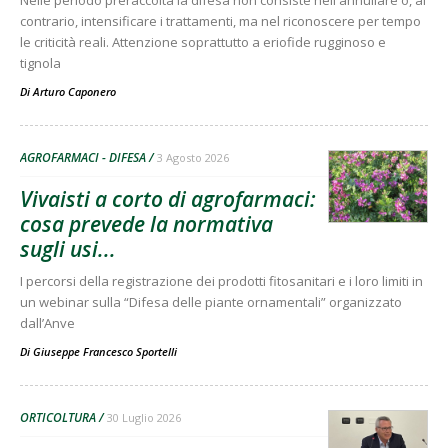
Nelle periodo preraccolta la difesa non consiste nell'annullare o, al
contrario, intensificare i trattamenti, ma nel riconoscere per tempo
le criticità reali. Attenzione soprattutto a eriofide rugginoso e
tignola
Di
Arturo Caponero
AGROFARMACI - DIFESA
3 Agosto 2026
Vivaisti a corto di agrofarmaci:
cosa prevede la normativa
sugli usi...
I percorsi della registrazione dei prodotti fitosanitari e i loro limiti in
un webinar sulla “Difesa delle piante ornamentali” organizzato
dall’Anve
Di
Giuseppe Francesco Sportelli
ORTICOLTURA
30 Luglio 2026