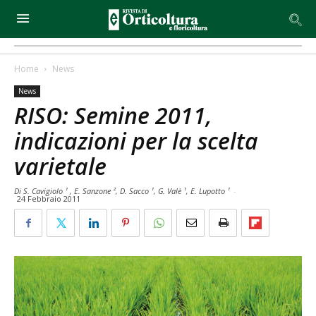
Home
News
News
RISO: Semine 2011,
indicazioni per la scelta
varietale
Di S. Cavigiolo ¹ , E. Sanzone ², D. Sacco ¹, G. Valè ¹, E. Lupotto ¹
-
24 Febbraio 2011