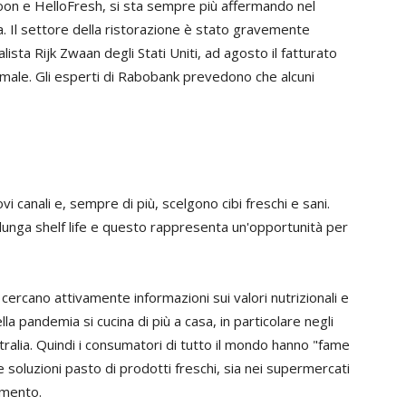
poon e HelloFresh, si sta sempre più affermando nel
ia. Il settore della ristorazione è stato gravemente
alista Rijk Zwaan degli Stati Uniti, ad agosto il fatturato
rmale. Gli esperti di Rabobank prevedono che alcuni
i canali e, sempre di più, scelgono cibi freschi e sani.
 lunga shelf life e questo rappresenta un'opportunità per
cercano attivamente informazioni sui valori nutrizionali e
lla pandemia si cucina di più a casa, in particolare negli
stralia. Quindi i consumatori di tutto il mondo hanno "fame
e soluzioni pasto di prodotti freschi, sia nei supermercati
amento.