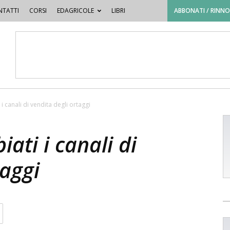
TATTI
CORSI
EDAGRICOLE
LIBRI
ABBONATI / RINN
 canali di vendita degli ortaggi
ti i canali di
taggi