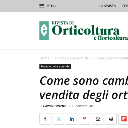
LA RIVISTA
CON
Rivista
Orticoltura
Home
Notizie dalle aziende
Come sono cambiati i
Notizie dalle aziende
Come sono cambia
vendita degli or
Di
Colture Protette
30 Dicembre 2020