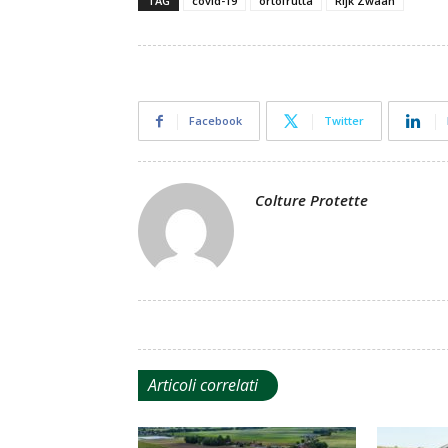
TAG
covid-19
ortofrutta
Rijk Zwaan
Facebook
Twitter
Colture Protette
Articoli correlati