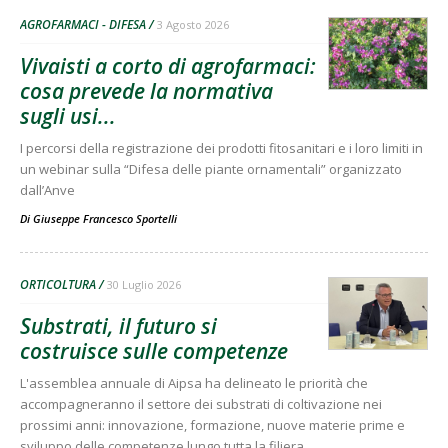
AGROFARMACI - DIFESA
3 Agosto 2026
Vivaisti a corto di agrofarmaci:
cosa prevede la normativa
sugli usi...
I percorsi della registrazione dei prodotti fitosanitari e i loro limiti in
un webinar sulla “Difesa delle piante ornamentali” organizzato
dall’Anve
Di
Giuseppe Francesco Sportelli
ORTICOLTURA
30 Luglio 2026
Substrati, il futuro si
costruisce sulle competenze
L'assemblea annuale di Aipsa ha delineato le priorità che
accompagneranno il settore dei substrati di coltivazione nei
prossimi anni: innovazione, formazione, nuove materie prime e
sviluppo delle competenze lungo tutta la filiera