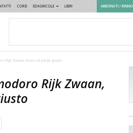
TATTI
CORSI
EDAGRICOLE
LIBRI
ABBONATI / RINN
o Rijk Zwaan, inizia col piede giusto
modoro Rijk Zwaan,
giusto