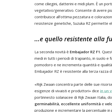
come ciliegini, datterini e midi plum. È un por
vegetativo/generativo. Consente di avere pia
contribuisce all’ottima pezzatura e colorazion
resistenze genetiche, Suzuka RZ permette ele
...e quello resistente alla f
La seconda novità è
Embajador RZ F1
. Quest
medi in tutti i periodi di trapianto, in suolo e 
pomodoro e ne incrementa quantità e qualità 
Embajador RZ è resistente alla terza razza 
«Rijk Zwaan concentra parte delle sue risorse
esigenze di vivaisti e produttori» dice
in un 
portinnesto solanacee di Rijk Zwaan Italia, dov
germinabilità
,
eccellente uniformità
e
velo
produzione e incrementare la percentuale in pi