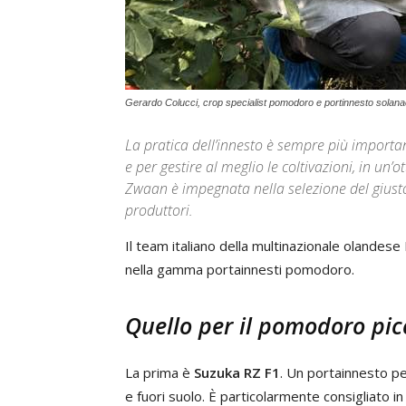
Gerardo Colucci, crop specialist pomodoro e portinnesto solanac
La pratica dell’innesto è sempre più importan
e per gestire al meglio le coltivazioni, in un’
Zwaan è impegnata nella selezione del giusto 
produttori.
Il team italiano della multinazionale olande
nella gamma portainnesti pomodoro.
Quello per il pomodoro picc
La prima è
Suzuka RZ F1
. Un portainnesto pe
e fuori suolo. È particolarmente consigliato 