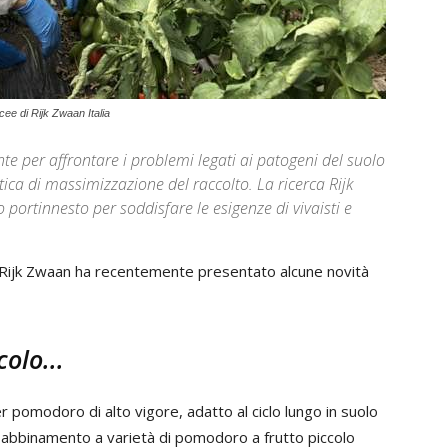
ee di Rijk Zwaan Italia
te per affrontare i problemi legati ai patogeni del suolo
ottica di massimizzazione del raccolto. La ricerca Rijk
portinnesto per soddisfare le esigenze di vivaisti e
se Rijk Zwaan ha recentemente presentato alcune novità
olo...
r pomodoro di alto vigore, adatto al ciclo lungo in suolo
in abbinamento a varietà di pomodoro a frutto piccolo