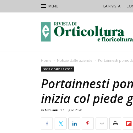
LA RIVISTA
CON
Rivista
Orticoltura
Home
Notizie dalle aziende
Portainnesti pomodor
Notizie dalle aziende
Portainnesti po
inizia col piede 
Di
Lisa Pinti
17 Luglio 2020