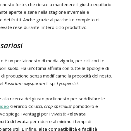
tinnesto forte, che riesce a mantenere il giusto equilibrio
nte aperte e sane nella stagione invernale e
e dei frutti. Anche grazie al pacchetto completo di
vate rese durante l'intero ciclo produttivo.
usariosi
o è un portainnesto di media vigoria, per cicli corti e
fuori suolo. Ha un’ottima affinità con tutte le tipologie di
di produzione senza modificarne la precocità del nesto.
del
Fusarium oxysporum
f. sp.
Lycopersici.
 alla ricerca del giusto portinnesto per soddisfare le
video
Gerardo Colucci,
crop specialist
pomodoro e
e spiega i vantaggi per i vivaisti: «
elevata
cità di levata
per ridurre al minimo i tempi di
ante utili. E infine,
alta compatibilità
e
facilità