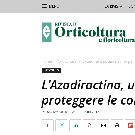
LA RIVISTA
CON
Rivista
Orticoltura
Home
Orticoltura
L’Azadiractina, una risorsa per
Orticoltura
L’Azadiractina, 
proteggere le co
Di Luca Marzocchi
-
24 Febbraio 2016