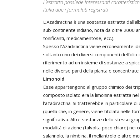
L’estratto possiede interessanti caratteristiche 
Italia due i formulati registrati
L’Azadiractina è una sostanza estratta dall’al
sub-continente indiano, nota da oltre 2000 anni
tonificanti, medicamentose, ecc.).
Spesso l’Azadiractina viene erroneamente iden
soltanto uno dei diversi componenti dell’olio 
riferimento ad un insieme di sostanze a spiccat
nelle diverse parti della pianta e concentrate 
Limonoidi
Esse appartengono al gruppo chimico dei tripe
composto isolato era la limonina estratta nel 
l’azadiractina. Si tratterebbe in particolare di 
(quella che, in genere, viene titolata nelle f
significativa. Altre sostanze dello stesso gru
modalità di azione (talvolta poco chiare) nei co
salannolo, la nimbina, il meliantrolo e altre m