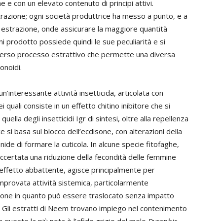
 e con un elevato contenuto di principi attivi.
trazione; ogni società produttrice ha messo a punto, e a
 estrazione, onde assicurare la maggiore quantità
ni prodotto possiede quindi le sue peculiarità e si
diverso processo estrattivo che permette una diversa
onoidi.
un’interessante attività insetticida, articolata con
i quali consiste in un effetto chitino inibitore che si
ella degli insetticidi Igr di sintesi, oltre alla repellenza
ce si basa sul blocco dell’ecdisone, con alterazioni della
ide di formare la cuticola. In alcune specie fitofaghe,
accertata una riduzione della fecondità delle femmine
 effetto abbattente, agisce principalmente per
provata attività sistemica, particolarmente
azione in quanto può essere traslocato senza impatto
ta. Gli estratti di Neem trovano impiego nel contenimento