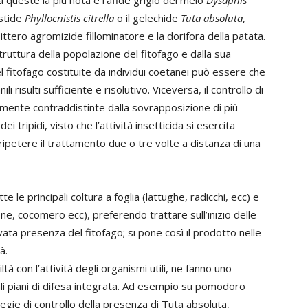
a queste la più nota è l’afide grigio del melo
Dysaphis
istide
Phyllocnistis citrella
o il gelechide
Tuta absoluta
,
e Dittero agromizide fillominatore e la dorifora della patata.
ruttura della popolazione del fitofago e dalla sua
el fitofago costituite da individui coetanei può essere che
 risulti sufficiente e risolutivo. Viceversa, il controllo di
mente contraddistinte dalla sovrapposizione di più
i tripidi, visto che l’attività insetticida si esercita
i ripetere il trattamento due o tre volte a distanza di una
e le principali coltura a foglia (lattughe, radicchi, ecc) e
ne, cocomero ecc), preferendo trattare sull’inizio delle
vata presenza del fitofago; si pone così il prodotto nelle
à.
ltà con l’attività degli organismi utili, ne fanno uno
i piani di difesa integrata. Ad esempio su pomodoro
gie di controllo della presenza di Tuta absoluta,