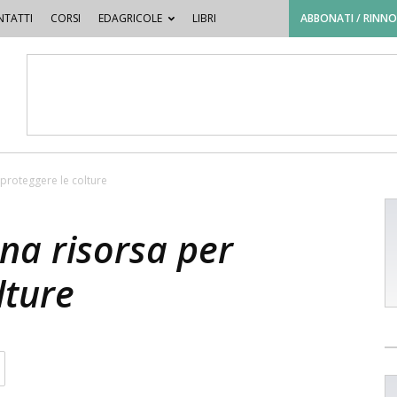
TATTI
CORSI
EDAGRICOLE
LIBRI
ABBONATI / RINN
 proteggere le colture
una risorsa per
lture