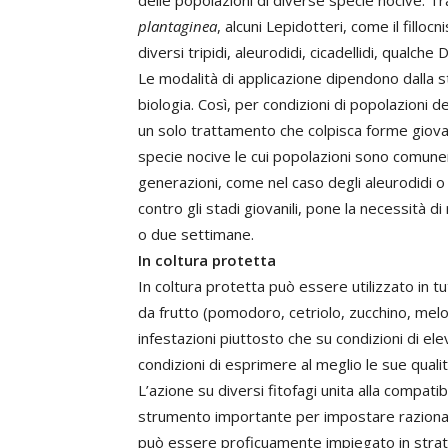
delle popolazioni di diverse specie nocive. Tr
plantaginea
, alcuni Lepidotteri, come il fillocn
diversi tripidi, aleurodidi, cicadellidi, qualch
Le modalità di applicazione dipendono dalla st
biologia. Così, per condizioni di popolazioni d
un solo trattamento che colpisca forme giovanili
specie nocive le cui popolazioni sono comune
generazioni, come nel caso degli aleurodidi o de
contro gli stadi giovanili, pone la necessità d
o due settimane.
In coltura protetta
In coltura protetta può essere utilizzato in tutt
da frutto (pomodoro, cetriolo, zucchino, melo
infestazioni piuttosto che su condizioni di ele
condizioni di esprimere al meglio le sue qualit
L’azione su diversi fitofagi unita alla compatibi
strumento importante per impostare razional
può essere proficuamente impiegato in strate