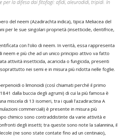
per la difesa dai fitofagi: afidi, aleurodidi, tripidi. In
bero del neem (Azadirachta indica), tipica Meliacea del
 per le sue singolari proprietà (insetticide, dentifrice,
tificata con l’olio di neem. In verità, essa rappresenta
di neem e più che ad un unico principio attivo va fatto
a attività insetticida, acaricida o fungicida, presenti
soprattutto nei semi e in misura più ridotta nelle foglie.
rpenoidi o limonoidi (così chiamati perché il primo
1841 dalla buccia degli agrumi) di cui la più famosa è
una miscela di 13 isomeri, tra i quali l’azadiractina A
ormulazioni commerciali) è presente in misura più
ppo chimico sono contraddistinte da varie attività e
nfronti degli insetti; tra queste sono note la salannina, il
olecole (ne sono state contate fino ad un centinaio),