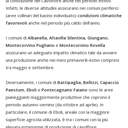
la coltivazione del Cavolfiore anche nel periodo estivo.
Infatti, le diverse altitudini assicurano nei comuni periferici
(aree collinari del bacino individuato)
condizioni climatiche
favorevoli
anche nel periodo più caldo dell’anno.
I comuni di
Albanella
,
Altavilla Silentina
,
Giungano
,
Montecorvino Pugliano
e
Montecorvino Rovella
assicurano un adeguato impatto climatico tale da avviare
una produzione anche nei mesi primaverili-estivi compresi
tra maggio e settembre.
Diversamente, i comuni di
Battipaglia
,
Bellizzi
,
Capaccio
Paestum
,
Eboli
e
Pontecagnano Faiano
sono le aree
pianeggianti maggiormente produttive che coprono il
periodo autunno-vernino (da ottobre ad aprile). In
particolare, il comune di Eboli, areale con la maggiore
superficie agricola utilizzata, è tra i comuni con la più
elevata estensione di produzione di cavolfiore.