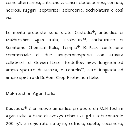
come alternariosi, antracnosi, cancri, cladosporiosi, corineo,
necrosi, ruggini, septoriosi, sclerotinia, ticchiolatura e così
via.
®
Le novità proposte sono state: Custodia
, antioidico di
Makhteshim Agan Italia, Prolectus™, antibotritico di
®
Sumitomo Chemical Italia, Tempio
Bi-Pack, confezione
commerciale di due antiperonosporici con attività
collaterali, di Gowan Italia, Bordoflow new, fungicida ad
™
ampio spettro di Manica, e Fontelis
, altro fungicida ad
ampio spettro di DuPont Crop Protection Italia.
Makhteshim Agan Italia
®
Custodia
è un nuovo antioidico proposto da Makhteshim
Agan Italia. A base di azoxystrobin 120 g/l + tebuconazole
200 g/l, è registrato su aglio, cetriolo, cipolla, cocomero,