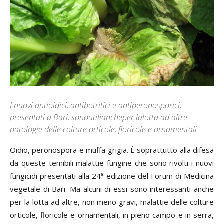
I nuovi antioidici, antibotritici e antiperonosporici,
presentati a Bari, sonoutiliancheper lalotta ad altre
patologie delle colture orticole, floricole e ornamentali
O
idio, peronospora e muffa grigia. È soprattutto alla difesa
da queste temibili malattie fungine che sono rivolti i nuovi
fungicidi presentati alla 24ª edizione del Forum di Medicina
vegetale di Bari. Ma alcuni di essi sono interessanti anche
per la lotta ad altre, non meno gravi, malattie delle colture
orticole, floricole e ornamentali, in pieno campo e in serra,