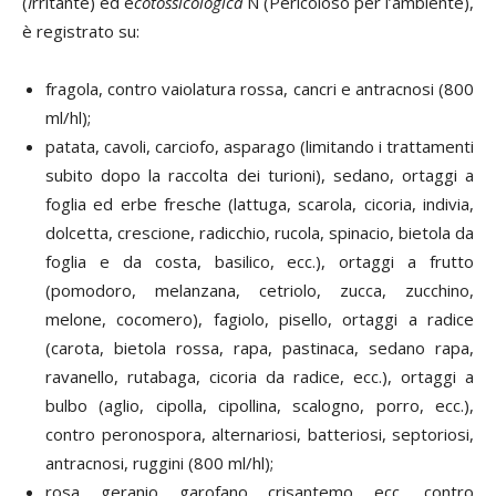
(
I
rritante) ed e
cotossicologica
N (Pericoloso per l’ambiente),
è registrato su:
fragola, contro vaiolatura rossa, cancri e antracnosi (800
ml/hl);
patata, cavoli, carciofo, asparago (limitando i trattamenti
subito dopo la raccolta dei turioni), sedano, ortaggi a
foglia ed erbe fresche (lattuga, scarola, cicoria, indivia,
dolcetta, crescione, radicchio, rucola, spinacio, bietola da
foglia e da costa, basilico, ecc.), ortaggi a frutto
(pomodoro, melanzana, cetriolo, zucca, zucchino,
melone, cocomero), fagiolo, pisello, ortaggi a radice
(carota, bietola rossa, rapa, pastinaca, sedano rapa,
ravanello, rutabaga, cicoria da radice, ecc.), ortaggi a
bulbo (aglio, cipolla, cipollina, scalogno, porro, ecc.),
contro peronospora, alternariosi, batteriosi, septoriosi,
antracnosi, ruggini (800 ml/hl);
rosa, geranio, garofano, crisantemo, ecc., contro