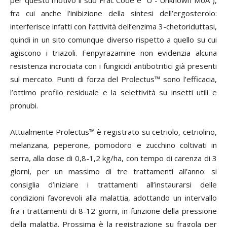
per questo motivo il suo Frac Code è “U - Unknown MoA”),
fra cui anche l’inibizione della sintesi dell’ergosterolo:
interferisce infatti con l’attività dell’enzima 3-chetoriduttasi,
quindi in un sito comunque diverso rispetto a quello su cui
agiscono i triazoli. Fenpyrazamine non evidenzia alcuna
resistenza incrociata con i fungicidi antibotritici già presenti
sul mercato. Punti di forza del Prolectus™ sono l’efficacia,
l’ottimo profilo residuale e la selettività su insetti utili e
pronubi.
Attualmente Prolectus™ è registrato su cetriolo, cetriolino,
melanzana, peperone, pomodoro e zucchino coltivati in
serra, alla dose di 0,8-1,2 kg/ha, con tempo di carenza di 3
giorni, per un massimo di tre trattamenti all’anno: si
consiglia d’iniziare i trattamenti all’instaurarsi delle
condizioni favorevoli alla malattia, adottando un intervallo
fra i trattamenti di 8-12 giorni, in funzione della pressione
della malattia. Prossima è la registrazione su fragola per