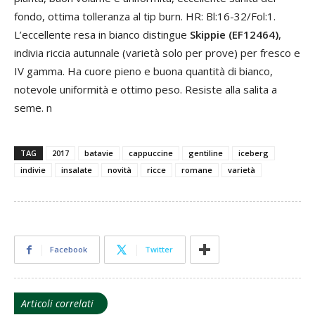
fondo, ottima tolleranza al tip burn. HR: Bl:16-32/Fol:1.
L’eccellente resa in bianco distingue
Skippie (EF12464)
,
indivia riccia autunnale (varietà solo per prove) per fresco e
IV gamma. Ha cuore pieno e buona quantità di bianco,
notevole uniformità e ottimo peso. Resiste alla salita a
seme. n
TAG
2017
batavie
cappuccine
gentiline
iceberg
indivie
insalate
novità
ricce
romane
varietà
Facebook
Twitter
Articoli correlati