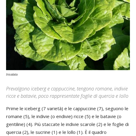
Insalata
Prevalgono iceberg e cappuccine, tengono romane, indivie
ricce e batavie, poco rappresentate foglie di quercia e lollo
Prime le iceberg (7 varietà) e le cappuccine (7), seguono le
romane (5), le indivie (o endivie) ricce (5) e le batavie (o
gentiline) (4). Più staccate le indivie scarole (2) e le foglie di
quercia (2), le sucrine (1) e le lollo (1). È il quadro