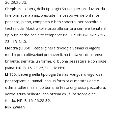
26,28,30,32.
Chephus
, iceberg della tipologia Salinas per produzioni da
fine primavera a inizio estate, ha cespo verde brillante,
pesante, pieno, compatto e ben coperto, per raccolte a
testa nuda. Mostra tolleranza alla salita a seme e tenuta al
tip burn anche con alte temperature. HR: Bl:16-17-19-21-
23 - IR: Nr:0.
Electra
(LI060), iceberg nella tipologia Salinas di vigore
medio per coltivazioni primaverili, ha testa verde intenso
brillante, serrata, uniforme, di buona pezzatura e con base
piana. HR: Bl:16-23,25,31 - IR: Nr:0.
LI 105
, iceberg nella tipologia Salinas-Vanguard vigorosa,
per trapianti autunnali, con uniformità di maturazione e
ottima tolleranza al tip burn, ha testa di grossa pezzatura,
verde scura brillante, con ottima chiusura sopra e nel
fondo. HR: Bl:16-26,28,32.
Rijk Zwaan