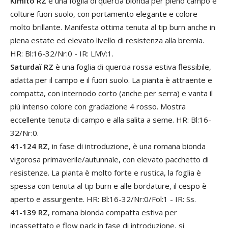
Kimito RZ
è una foglia di quercia bionda per pieno campo e
colture fuori suolo, con portamento elegante e colore
molto brillante. Manifesta ottima tenuta al tip burn anche in
piena estate ed elevato livello di resistenza alla bremia.
HR: Bl:16-32/Nr:0 - IR: LMV:1.
Saturdaï RZ
è una foglia di quercia rossa estiva flessibile,
adatta per il campo e il fuori suolo. La pianta è attraente e
compatta, con internodo corto (anche per serra) e vanta il
più intenso colore con gradazione 4 rosso. Mostra
eccellente tenuta di campo e alla salita a seme. HR: Bl:16-
32/Nr:0.
41-124 RZ
, in fase di introduzione, è una romana bionda
vigorosa primaverile/autunnale, con elevato pacchetto di
resistenze. La pianta è molto forte e rustica, la foglia è
spessa con tenuta al tip burn e alle bordature, il cespo è
aperto e assurgente. HR: Bl:16-32/Nr:0/Fol:1 - IR: Ss.
41-139 RZ
, romana bionda compatta estiva per
incassettato e flow pack in fase di introduzione, si