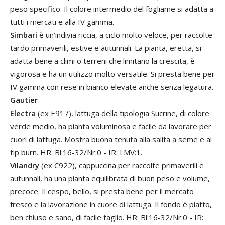
peso specifico. Il colore intermedio del fogliame si adatta a
tutti i mercati e alla IV gamma.
Simbari
è un’indivia riccia, a ciclo molto veloce, per raccolte
tardo primaverili, estive e autunnali. La pianta, eretta, si
adatta bene a climi o terreni che limitano la crescita, è
vigorosa e ha un utilizzo molto versatile. Si presta bene per
IV gamma con rese in bianco elevate anche senza legatura.
Gautier
Electra
(ex E917), lattuga della tipologia Sucrine, di colore
verde medio, ha pianta voluminosa e facile da lavorare per
cuori di lattuga. Mostra buona tenuta alla salita a seme e al
tip burn. HR: Bl:16-32/Nr:0 - IR: LMV:1.
Vilandry
(ex C922), cappuccina per raccolte primaverili e
autunnali, ha una pianta equilibrata di buon peso e volume,
precoce. Il cespo, bello, si presta bene per il mercato
fresco e la lavorazione in cuore di lattuga. Il fondo è piatto,
ben chiuso e sano, di facile taglio. HR: Bl:16-32/Nr:0 - IR: