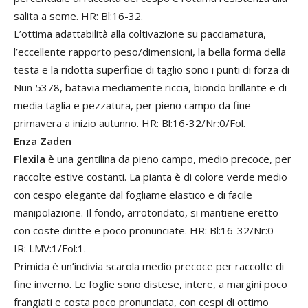
salita a seme. HR: Bl:16-32.
L’ottima adattabilità alla coltivazione su pacciamatura,
l’eccellente rapporto peso/dimensioni, la bella forma della
testa e la ridotta superficie di taglio sono i punti di forza di
Nun 5378, batavia mediamente riccia, biondo brillante e di
media taglia e pezzatura, per pieno campo da fine
primavera a inizio autunno. HR: Bl:16-32/Nr:0/Fol.
Enza Zaden
Flexila
è una gentilina da pieno campo, medio precoce, per
raccolte estive costanti. La pianta è di colore verde medio
con cespo elegante dal fogliame elastico e di facile
manipolazione. Il fondo, arrotondato, si mantiene eretto
con coste diritte e poco pronunciate. HR: Bl:16-32/Nr:0 -
IR: LMV:1/Fol:1.
Primida è un’indivia scarola medio precoce per raccolte di
fine inverno. Le foglie sono distese, intere, a margini poco
frangiati e costa poco pronunciata, con cespi di ottimo