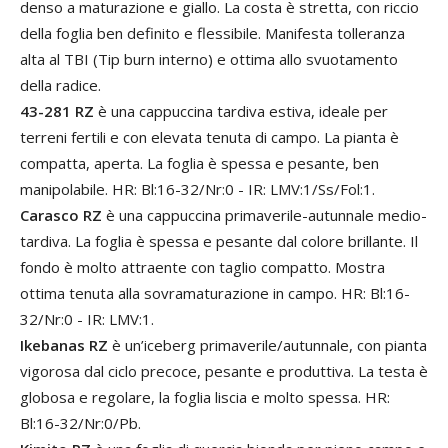
denso a maturazione e giallo. La costa è stretta, con riccio
della foglia ben definito e flessibile. Manifesta tolleranza
alta al TBI (Tip burn interno) e ottima allo svuotamento
della radice.
43-281 RZ
è una cappuccina tardiva estiva, ideale per
terreni fertili e con elevata tenuta di campo. La pianta è
compatta, aperta. La foglia è spessa e pesante, ben
manipolabile. HR: Bl:16-32/Nr:0 - IR: LMV:1/Ss/Fol:1.
Carasco RZ
è una cappuccina primaverile-autunnale medio-
tardiva. La foglia è spessa e pesante dal colore brillante. Il
fondo è molto attraente con taglio compatto. Mostra
ottima tenuta alla sovramaturazione in campo. HR: Bl:16-
32/Nr:0 - IR: LMV:1.
Ikebanas RZ
è un’iceberg primaverile/autunnale, con pianta
vigorosa dal ciclo precoce, pesante e produttiva. La testa è
globosa e regolare, la foglia liscia e molto spessa. HR:
Bl:16-32/Nr:0/Pb.