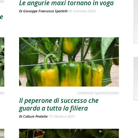
ato
Le angurie maxi tornano in voga
Di
Giuseppe Francesco Sportelli
29 Gennaio 2026
ie
ato
contenuto sponsorizzato
Il peperone di successo che
guarda a tutta la filiera
Di
Colture Protette
15 Ottobre 2021