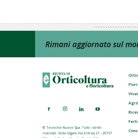
Rimani aggiornato sul mon
Orti
Flor
Viva
Agro
Ricer
Ferti
© Tecniche Nuove Spa. Tutti i diritti
Conc
riservati. Sede legale Via Eritrea 21 - 20157