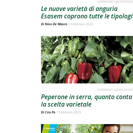
contenuto sponsorizz
Le nuove varietà di anguria
Esasem coprono tutte le tipolog
Di
Nino De Mauro
3 Febbraio 2026
contenuto sponsorizz
Peperone in serra, quanto conta
la scelta varietale
Di
Ciro Po
7 Febbraio 2023