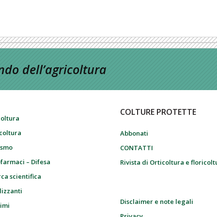
do dell’agricoltura
COLTURE PROTETTE
coltura
icoltura
Abbonati
ismo
CONTATTI
farmaci – Difesa
Rivista di Orticoltura e floricol
ca scientifica
lizzanti
Disclaimer e note legali
imi
Privacy