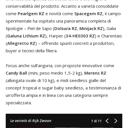
conservabilità del prodotto. Accanto a varietà consolidate
come
Pearlgem RZ
e novità come
Spacegem RZ
, il campo
sperimentale ha ospitato una panoramica completa di
tipologie – Piel de Sapo (
Dolsura RZ
,
Minijack RZ
), Galia
(
Galuna Lithium RZ
), Harper (
34-HE0303 RZ
) e Charentais
(
Allegretto RZ
) – offrendo spunti concreti a produttori,
buyer e tecnici della filiera.
Focus anche sull’anguria, con proposte innovative come
Candy Ball
(mini, peso medio 1,5-2 kg),
Merens RZ
(allungata ovale di 10 kg), e midi seedless gialle del
concept tropical e sugar baby seedless, a testimonianza di
un’offerta ampia e in linea con una categoria sempre
specializzata.
Le varietà di Rijk Zwaan
1
di 11