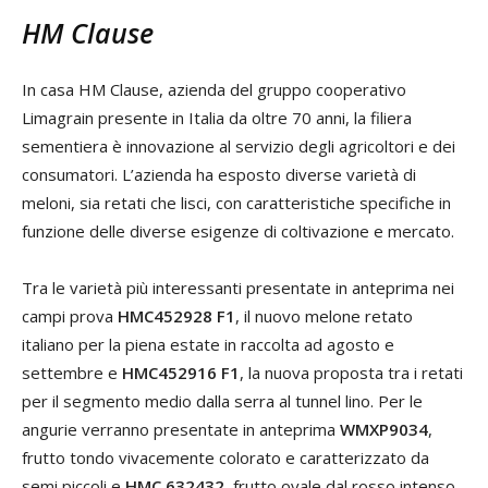
HM Clause
In casa HM Clause, azienda del gruppo cooperativo
Limagrain presente in Italia da oltre 70 anni, la filiera
sementiera è innovazione al servizio degli agricoltori e dei
consumatori. L’azienda ha esposto diverse varietà di
meloni, sia retati che lisci, con caratteristiche specifiche in
funzione delle diverse esigenze di coltivazione e mercato.
Tra le varietà più interessanti presentate in anteprima nei
campi prova
HMC452928 F1
, il nuovo melone retato
italiano per la piena estate in raccolta ad agosto e
settembre e
HMC452916 F1
, la nuova proposta tra i retati
per il segmento medio dalla serra al tunnel lino. Per le
angurie verranno presentate in anteprima
WMXP9034
,
frutto tondo vivacemente colorato e caratterizzato da
semi piccoli e
HMC 632432
, frutto ovale dal rosso intenso