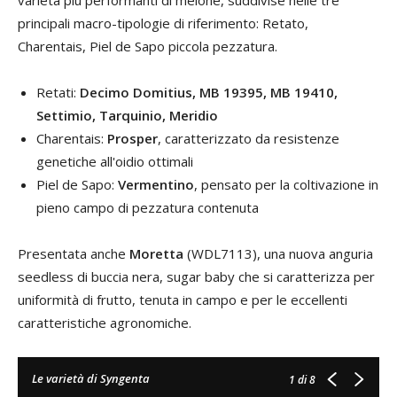
varietà più performanti di melone, suddivise nelle tre
principali macro-tipologie di riferimento: Retato,
Charentais, Piel de Sapo piccola pezzatura.
Retati:
Decimo Domitius, MB 19395, MB 19410,
Settimio, Tarquinio, Meridio
Charentais:
Prosper
, caratterizzato da resistenze
genetiche all'oidio ottimali
Piel de Sapo:
Vermentino
, pensato per la coltivazione in
pieno campo di pezzatura contenuta
Presentata anche
Moretta
(WDL7113), una nuova anguria
seedless di buccia nera, sugar baby che si caratterizza per
uniformità di frutto, tenuta in campo e per le eccellenti
caratteristiche agronomiche.
Le varietà di Syngenta
1
di 8