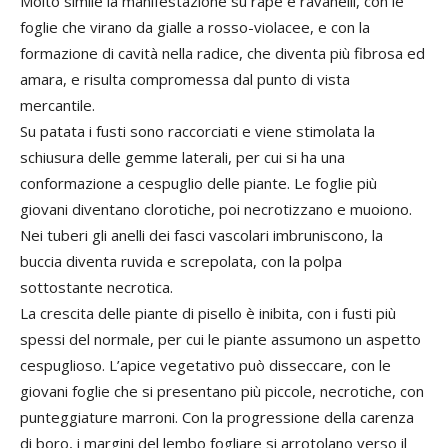
Molto simile la manifestazione su rape e ravanelli, con le
foglie che virano da gialle a rosso-violacee, e con la
formazione di cavità nella radice, che diventa più fibrosa ed
amara, e risulta compromessa dal punto di vista
mercantile.
Su patata i fusti sono raccorciati e viene stimolata la
schiusura delle gemme laterali, per cui si ha una
conformazione a cespuglio delle piante. Le foglie più
giovani diventano clorotiche, poi necrotizzano e muoiono.
Nei tuberi gli anelli dei fasci vascolari imbruniscono, la
buccia diventa ruvida e screpolata, con la polpa
sottostante necrotica.
La crescita delle piante di pisello è inibita, con i fusti più
spessi del normale, per cui le piante assumono un aspetto
cespuglioso. L’apice vegetativo può disseccare, con le
giovani foglie che si presentano più piccole, necrotiche, con
punteggiature marroni. Con la progressione della carenza
di boro, i margini del lembo fogliare si arrotolano verso il