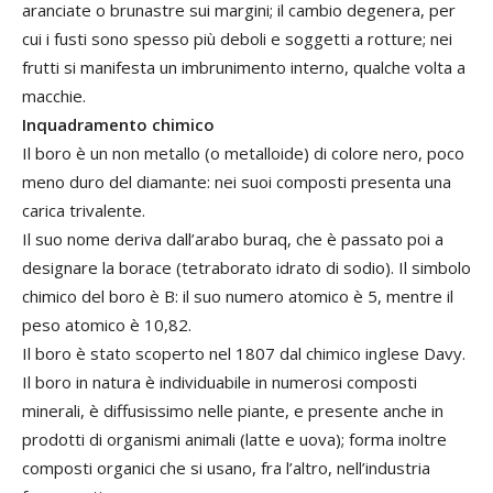
aranciate o brunastre sui margini; il cambio degenera, per
cui i fusti sono spesso più deboli e soggetti a rotture; nei
frutti si manifesta un imbrunimento interno, qualche volta a
macchie.
Inquadramento chimico
Il boro è un non metallo (o metalloide) di colore nero, poco
meno duro del diamante: nei suoi composti presenta una
carica trivalente.
Il suo nome deriva dall’arabo buraq, che è passato poi a
designare la borace (tetraborato idrato di sodio). Il simbolo
chimico del boro è B: il suo numero atomico è 5, mentre il
peso atomico è 10,82.
Il boro è stato scoperto nel 1807 dal chimico inglese Davy.
Il boro in natura è individuabile in numerosi composti
minerali, è diffusissimo nelle piante, e presente anche in
prodotti di organismi animali (latte e uova); forma inoltre
composti organici che si usano, fra l’altro, nell’industria