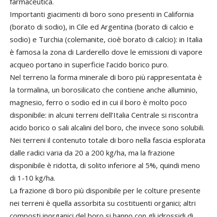
farmaceutica.
Importanti giacimenti di boro sono presenti in California
(borato di sodio), in Cile ed Argentina (borato di calcio e
sodio) e Turchia (colemanite, cioè borato di calcio): in Italia
è famosa la zona di Larderello dove le emissioni di vapore
acqueo portano in superficie l’acido borico puro.
Nel terreno la forma minerale di boro più rappresentata è
la tormalina, un borosilicato che contiene anche alluminio,
magnesio, ferro o sodio ed in cui il boro è molto poco
disponibile: in alcuni terreni dell’Italia Centrale si riscontra
acido borico o sali alcalini del boro, che invece sono solubili.
Nei terreni il contenuto totale di boro nella fascia esplorata
dalle radici varia da 20 a 200 kg/ha, ma la frazione
disponibile è ridotta, di solito inferiore al 5%, quindi meno
di 1-10 kg/ha.
La frazione di boro più disponibile per le colture presente
nei terreni è quella assorbita su costituenti organici; altri
composti inorganici del boro si hanno con gli idrossidi di