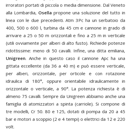
irroratori portati di piccola o media dimensione. Dal Veneto
alla Lombardia,
Osella
propone una soluzione del tutto in
linea con le due precedenti. Atm 3Pc ha un serbatoio da
400, 500 o 600 l, turbina da 45 cm e cannone in grado di
arrivare a 25 o 50 m orizzontali e fino a 25 m in verticale
(utili ovviamente per alberi di alto fusto). Richiede potenze
ridottissime: meno di 50 cavalli. Infine, una ditta emiliana,
Unigreen
. Anche in questo caso il cannone Apc ha una
gittata eccellente (da 36 a 40 m) e può essere verticale,
per alberi, orizzontale, per orticole e con rotazione
idraulica di 180°, oppure orientabile idraulicamente in
orizzontale o verticale, a 90°. La potenza richiesta è di
almeno 75 cavalli. Sempre da Unigreen abbiamo anche una
famiglia di atomizzatori a spinta (carriole). Si compone di
tre modelli, Cr 50. 80 e 125, dotati di pompa da 20 a 45
bar e motori a scoppio (2 e 4 tempi) o elettrici da 12 e 220
volt.