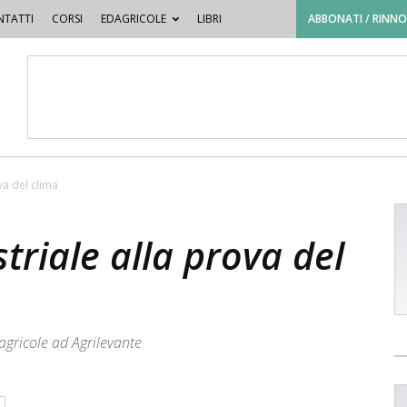
TATTI
CORSI
EDAGRICOLE
LIBRI
ABBONATI / RINN
va del clima
triale alla prova del
agricole ad Agrilevante