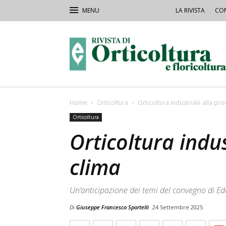
LA RIVISTA
CON
Rivista
Orticoltura
Home
Orticoltura
Orticoltura industriale alla pro
Orticoltura
Orticoltura indus
clima
Un’anticipazione dei temi del convegno di Ed
Di
Giuseppe Francesco Sportelli
24 Settembre 2025