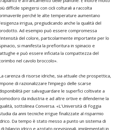
trapianto e affrancamento delle piantine. È inoltre molto
più difficile spingersi con cicli colturali a raccolta
primaverile perché le alte temperature aumentano
l’esigenza irrigua, pregiudicando anche la qualità del
prodotto. Ad esempio può essere compromessa
l’intensità del colore, particolarmente importante per lo
spinacio, si manifesta la prefioritura in spinacio e
lattughe e può essere inficiata la compattezza del
corimbo nel cavolo broccolo».
La carenza di risorse idriche, sia attuale che prospettica,
impone di razionalizzare l’impiego delle scarse
disponibilità per salvaguardare le superfici coltivate a
pomodoro da industria e ad altre ortive e difenderne la
qualità, sottolinea Conversa. «L’Università di Foggia
studia da anni tecniche irrigue finalizzate al risparmio
idrico. Da tempo è stato messo a punto un sistema di
di bilancio idrico e azotato previsionali, implementati in