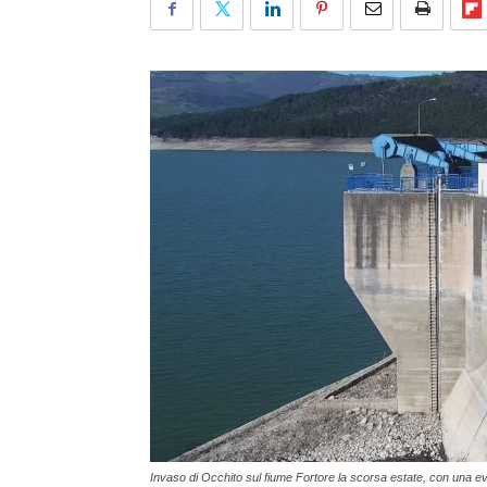
Invaso di Occhito sul fiume Fortore la scorsa estate, con una ev