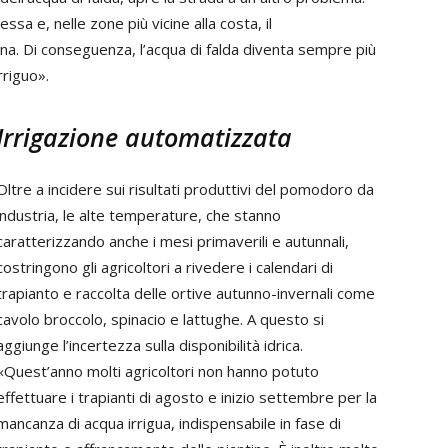
sa e, nelle zone più vicine alla costa, il
a. Di conseguenza, l’acqua di falda diventa sempre più
rriguo».
Irrigazione automatizzata
Oltre a incidere sui risultati produttivi del pomodoro da
industria, le alte temperature, che stanno
caratterizzando anche i mesi primaverili e autunnali,
costringono gli agricoltori a rivedere i calendari di
trapianto e raccolta delle ortive autunno-invernali come
cavolo broccolo, spinacio e lattughe. A questo si
aggiunge l’incertezza sulla disponibilità idrica.
«Quest’anno molti agricoltori non hanno potuto
effettuare i trapianti di agosto e inizio settembre per la
mancanza di acqua irrigua, indispensabile in fase di