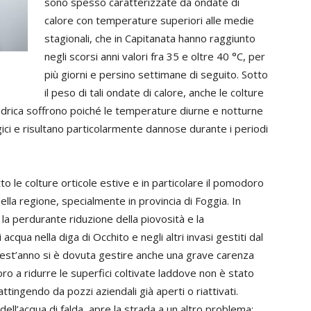
sono spesso caratterizzate da ondate di
calore con temperature superiori alle medie
stagionali, che in Capitanata hanno raggiunto
negli scorsi anni valori fra 35 e oltre 40 °C, per
più giorni e persino settimane di seguito. Sotto
il peso di tali ondate di calore, anche le colture
 idrica soffrono poiché le temperature diurne e notturne
gici e risultano particolarmente dannose durante i periodi
o le colture orticole estive e in particolare il pomodoro
nella regione, specialmente in provincia di Foggia. In
la perdurante riduzione della piovosità e la
cqua nella diga di Occhito e negli altri invasi gestiti dal
Quest’anno si è dovuta gestire anche una grave carenza
ro a ridurre le superfici coltivate laddove non è stato
attingendo da pozzi aziendali già aperti o riattivati.
dell’acqua di falda, apre la strada a un altro problema: