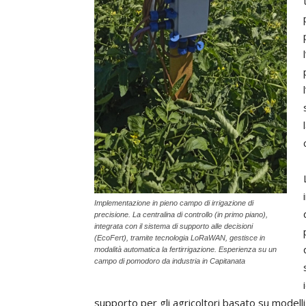
Implementazione in pieno campo di irrigazione di
precisione. La centralina di controllo (in primo piano),
integrata con il sistema di supporto alle decisioni
(EcoFert), tramite tecnologia LoRaWAN, gestisce in
modalità automatica la fertirrigazione. Esperienza su un
campo di pomodoro da industria in Capitanata
supporto per gli agricoltori basato su modelli 