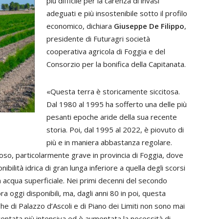
più difficile per la carenza di invasi
adeguati e più insostenibile sotto il profilo
economico, dichiara
Giuseppe De
Filippo
,
presidente di Futuragri società
cooperativa agricola di Foggia e del
Consorzio per la bonifica della Capitanata.
«Questa terra è storicamente siccitosa.
Dal 1980 al 1995 ha sofferto una delle più
pesanti epoche aride della sua recente
storia. Poi, dal 1995 al 2022, è piovuto di
più e in maniera abbastanza regolare.
citoso, particolarmente grave in provincia di Foggia, dove
ibilità idrica di gran lunga inferiore a quella degli scorsi
 acqua superficiale. Nei primi decenni del secondo
ra oggi disponibili, ma, dagli anni 80 in poi, questa
ghe di Palazzo d’Ascoli e di Piano dei Limiti non sono mai
ventata più intensiva ed è aumentata la necessità di