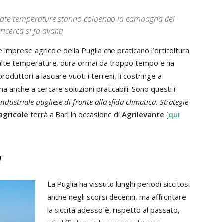
elevate temperature stanno colpendo la campagna del
ricerca si fa avanti
 imprese agricole della Puglia che praticano l’orticoltura
a alte temperature, dura ormai da troppo tempo e ha
roduttori a lasciare vuoti i terreni, li costringe a
i, ma anche a cercare soluzioni praticabili. Sono questi i
industriale pugliese di fronte alla sfida climatica. Strategie
agricole
terrà a Bari in occasione di
Agrilevante
(
qui
a
La Puglia ha vissuto lunghi periodi siccitosi
anche negli scorsi decenni, ma affrontare
la siccità adesso è, rispetto al passato,