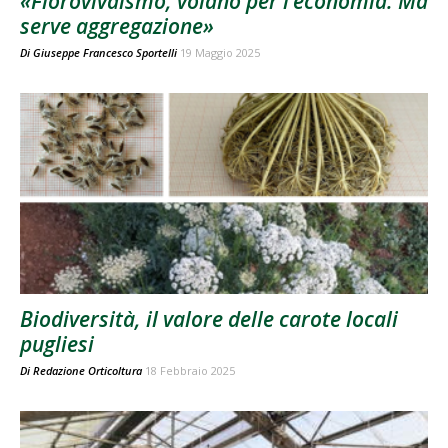
«Florovivaismo, volano per l’economia. Ma
serve aggregazione»
Di
Giuseppe Francesco Sportelli
19 Maggio 2025
Biodiversità, il valore delle carote locali
pugliesi
Di
Redazione Orticoltura
18 Febbraio 2025