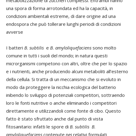
metabolizzazione di zuccheri complessi. Entrambi hanno
una spora di forma arrotondata ed ha la capacità, in
condizioni ambientali estreme, di dare origine ad una
endospora che può tollerare lunghi periodi di condizioni
avverse
I batteri
B. subtilis
e
B. amyloliquefaciens
sono molto
comune in tutti i suoli del mondo; in natura questi
microrganismi competono con altri, oltre che per lo spazio
e i nutrienti, anche producendo alcuni metaboliti all’esterno
della cellula. Si tratta di un meccanismo che si evoluto in
modo da proteggere la nicchia ecologica del batterio
inibendo lo sviluppo di potenziali competitori, sottraendo
loro le fonti nutritive o anche eliminando i competitori
direttamente e utilizzandoli come fonte di cibo. Questo
fatto è stato sfruttato anche dal punto di vista
fitosanitario: infatti le spore di
B. subtilis
B.
amyloliquefaciens
contenute nei relativi formulati