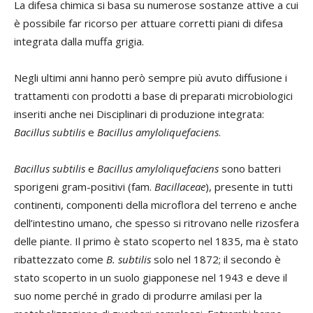
La difesa chimica si basa su numerose sostanze attive a cui
è possibile far ricorso per attuare corretti piani di difesa
integrata dalla muffa grigia.
Negli ultimi anni hanno però sempre più avuto diffusione i
trattamenti con prodotti a base di preparati microbiologici
inseriti anche nei Disciplinari di produzione integrata:
Bacillus subtilis
e
Bacillus amyloliquefaciens
.
Bacillus subtilis
e
Bacillus amyloliquefaciens
sono batteri
sporigeni gram-positivi (fam.
Bacillaceae
), presente in tutti
continenti, componenti della microflora del terreno e anche
dell’intestino umano, che spesso si ritrovano nelle rizosfera
delle piante. Il primo è stato scoperto nel 1835, ma è stato
ribattezzato come
B. subtilis
solo nel 1872; il secondo è
stato scoperto in un suolo giapponese nel 1943 e deve il
suo nome perché in grado di produrre amilasi per la