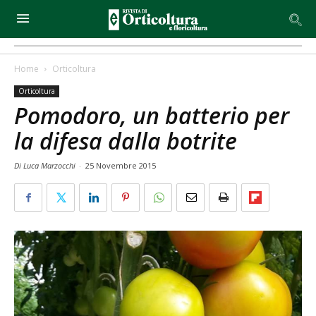
Home
Orticoltura
Orticoltura
Pomodoro, un batterio per
la difesa dalla botrite
Di Luca Marzocchi
-
25 Novembre 2015