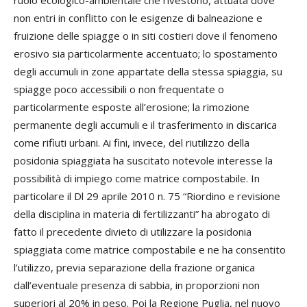
ruolo ecologico-ambientale che rivestono, attuata dove
non entri in conflitto con le esigenze di balneazione e
fruizione delle spiagge o in siti costieri dove il fenomeno
erosivo sia particolarmente accentuato; lo spostamento
degli accumuli in zone appartate della stessa spiaggia, su
spiagge poco accessibili o non frequentate o
particolarmente esposte all’erosione; la rimozione
permanente degli accumuli e il trasferimento in discarica
come rifiuti urbani. Ai fini, invece, del riutilizzo della
posidonia spiaggiata ha suscitato notevole interesse la
possibilità di impiego come matrice compostabile. In
particolare il Dl 29 aprile 2010 n. 75 “Riordino e revisione
della disciplina in materia di fertilizzanti” ha abrogato di
fatto il precedente divieto di utilizzare la posidonia
spiaggiata come matrice compostabile e ne ha consentito
l’utilizzo, previa separazione della frazione organica
dall’eventuale presenza di sabbia, in proporzioni non
superiori al 20% in peso. Poi la Regione Puglia, nel nuovo