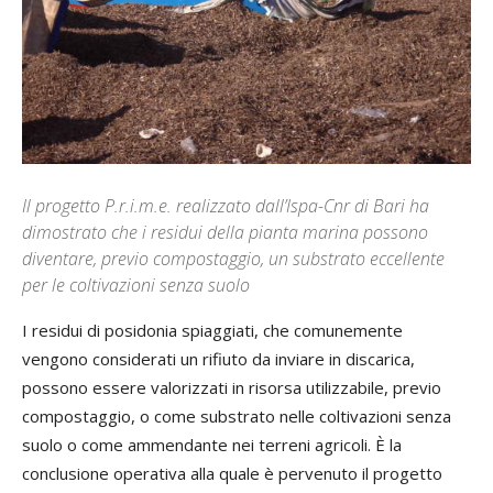
Il progetto P.r.i.m.e. realizzato dall’Ispa-Cnr di Bari ha
dimostrato che i residui della pianta marina possono
diventare, previo compostaggio, un substrato eccellente
per le coltivazioni senza suolo
I residui di posidonia spiaggiati, che comunemente
vengono considerati un rifiuto da inviare in discarica,
possono essere valorizzati in risorsa utilizzabile, previo
compostaggio, o come substrato nelle coltivazioni senza
suolo o come ammendante nei terreni agricoli. È la
conclusione operativa alla quale è pervenuto il progetto