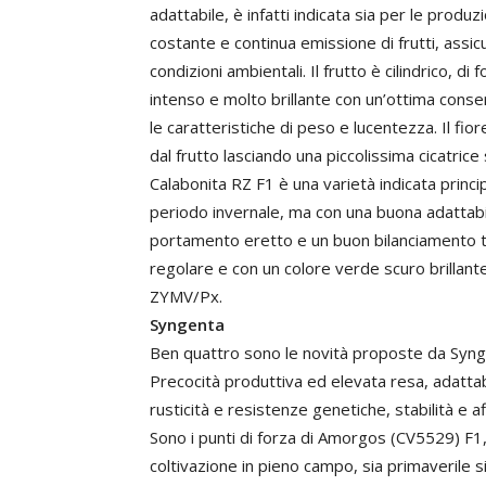
adattabile, è infatti indicata sia per le produz
costante e continua emissione di frutti, assic
condizioni ambientali. Il frutto è cilindrico, d
intenso e molto brillante con un’ottima conse
le caratteristiche di peso e lucentezza. Il fio
dal frutto lasciando una piccolissima cicatrice 
Calabonita RZ F1 è una varietà indicata princ
periodo invernale, ma con una buona adattabil
portamento eretto e un buon bilanciamento tra 
regolare e con un colore verde scuro brillant
ZYMV/Px.
Syngenta
Ben quattro sono le novità proposte da Synge
Precocità produttiva ed elevata resa, adattabil
rusticità e resistenze genetiche, stabilità e af
Sono i punti di forza di Amorgos (CV5529) F1
coltivazione in pieno campo, sia primaverile s