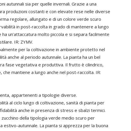
ioni autunnali sia per quelle invernali. Grazie a una
ura produzioni costanti e con elevate rese nelle diverse
i forma regolare, allungato e di un colore verde scuro
rvabilità in post-raccolta in grado di mantenere a lungo
re ha un’attaccatura molto piccola e si separa facilmente
stilare. IR: ZYMV.
ipalmente per la coltivazione in ambiente protetto nel
ità anche al periodo autunnale. La pianta ha un bel
fase vegetativa e produttiva. Il frutto è cilindrico,
e, che mantiene a lungo anche nel post-raccolta. IR:
nta, appartenenti a tipologie diverse.
ità al ciclo lungo di coltivazione, sanità di pianta per
fidabilità anche in presenza di stress e sbalzi termici.
, zucchino della tipologia verde medio scuro per
ia estivo-autunnale. La pianta si apprezza per la buona