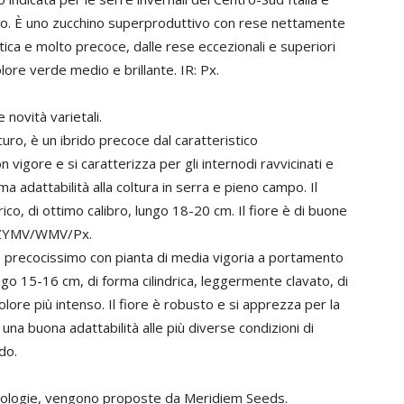
ggio. È uno zucchino superproduttivo con rese nettamente
stica e molto precoce, dalle rese eccezionali e superiori
 colore verde medio e brillante. IR: Px.
novità varietali.
uro, è un ibrido precoce dal caratteristico
 vigore e si caratterizza per gli internodi ravvicinati e
ma adattabilità alla coltura in serra e pieno campo. Il
rico, di ottimo calibro, lungo 18-20 cm. Il fiore è di buone
V/ZYMV/WMV/Px.
clo precocissimo con pianta di media vigoria a portamento
lungo 15-16 cm, di forma cilindrica, leggermente clavato, di
olore più intenso. Il fiore è robusto e si apprezza per la
na buona adattabilità alle più diverse condizioni di
do.
ipologie, vengono proposte da Meridiem Seeds.