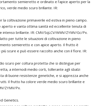
l portamento semieretto e ordinato e l’apice aperto per la
ndrico, verde medio scuro brillante. IR:
 la coltivazione primaverile ed estiva in pieno campo.
ce aperto e vanta ottima sanità ed eccellente tenuta di
erde intenso brillante. IR: CMV/SqLCV/WMV/ZYMV/Gc/Px.
o per tutte le situazioni di coltivazione in pieno
amento semieretto e con apice aperto. Il frutto è
più scure e può essere raccolto anche con il fiore. IR:
o scuro per coltura protetta che si distingue per
etta, a internodi medio corti, tollerante agli sbalzi
ista di buone resistenze genetiche, e si apprezza anche
frutti. Il frutto ha colore verde medio scuro brillante e
 WMV/ZYMV/Px.
ed Genetics.