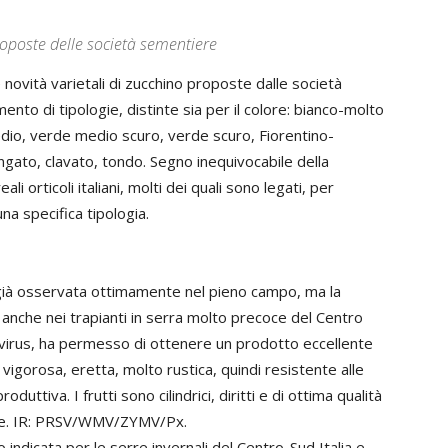
proposte delle società sementiere
ovità varietali di zucchino proposte dalle società
nto di tipologie, distinte sia per il colore: bianco-molto
edio, verde medio scuro, verde scuro, Fiorentino-
gato, clavato, tondo. Segno inequivocabile della
ali orticoli italiani, molti dei quali sono legati, per
na specifica tipologia.
 già osservata ottimamente nel pieno campo, ma la
anche nei trapianti in serra molto precoce del Centro
 ai virus, ha permesso di ottenere un prodotto eccellente
gorosa, eretta, molto rustica, quindi resistente alle
oduttiva. I frutti sono cilindrici, diritti e di ottima qualità
one. IR: PRSV/WMV/ZYMV/Px.
indicata per le serre invernali del Centro-Sud Italia e