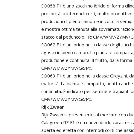
SQ058 F1 è uno zucchino ibrido di forma cilind
precocità, a internodi corti, molto produttivo.
produzioni di pieno campo e in coltura semipr
e mostra ottima tenuta alla sovramaturazione. È
stacco dal peduncolo. IR: CMV/WMV/ZYMV/G
SQ062 F1 è un ibrido nella classe degli zucchin
agosto in pieno campo. La pianta è compatta, 
produzione e continuità. Il frutto, dalla forma 
CMV/WMV/ZYMV/Gc/Px.
SQ063 F1 è un ibrido nella classe Greyzini, d
maturità. La pianta è compatta, adatta anche 
continuità. È indicato per semine e trapianti 
CMV/WMV/ZYMV/Gc/Px.
Rijk Zwaan
Rijk Zwaan si presenterà sul mercato con due 
Calagreen RZ F1 è un nuovo ibrido caratterizz
aperta ed eretta con internodi corti che assicu