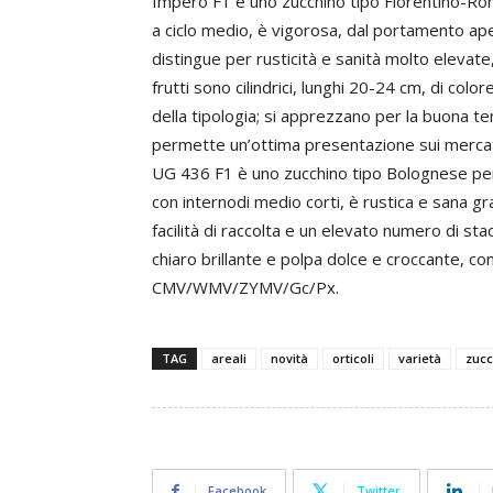
Impero F1 è uno zucchino tipo Fiorentino-Ro
a ciclo medio, è vigorosa, dal portamento ape
distingue per rusticità e sanità molto elevate
frutti sono cilindrici, lunghi 20-24 cm, di col
della tipologia; si apprezzano per la buona te
permette un’ottima presentazione sui merc
UG 436 F1 è uno zucchino tipo Bolognese per
con internodi medio corti, è rustica e sana g
facilità di raccolta e un elevato numero di stac
chiaro brillante e polpa dolce e croccante, co
CMV/WMV/ZYMV/Gc/Px.
TAG
areali
novità
orticoli
varietà
zucc
Facebook
Twitter