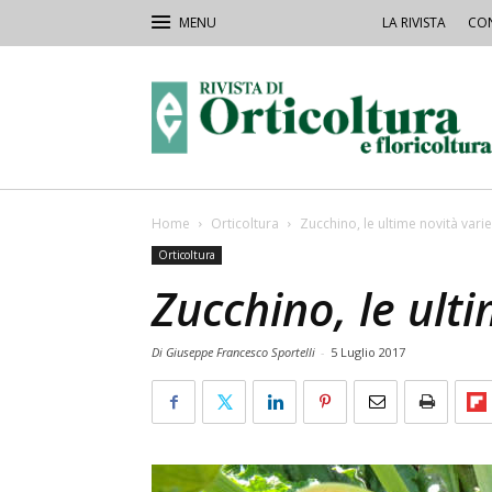
LA RIVISTA
CON
Rivista
Orticoltura
Home
Orticoltura
Zucchino, le ultime novità varie
Orticoltura
Zucchino, le ulti
Di Giuseppe Francesco Sportelli
-
5 Luglio 2017