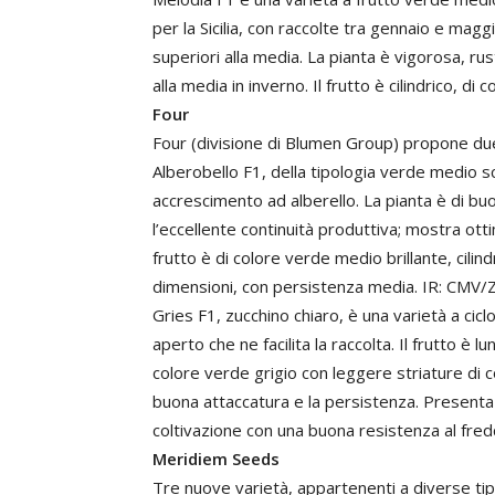
per la Sicilia, con raccolte tra gennaio e ma
superiori alla media. La pianta è vigorosa, ru
alla media in inverno. Il frutto è cilindrico, di
Four
Four (divisione di Blumen Group) propone due 
Alberobello F1, della tipologia verde medio sc
accrescimento ad alberello. La pianta è di buon
l’eccellente continuità produttiva; mostra otti
frutto è di colore verde medio brillante, cilind
dimensioni, con persistenza media. IR: CM
Gries F1, zucchino chiaro, è una varietà a ci
aperto che ne facilita la raccolta. Il frutto è 
colore verde grigio con leggere striature di c
buona attaccatura e la persistenza. Presenta u
coltivazione con una buona resistenza al fred
Meridiem Seeds
Tre nuove varietà, appartenenti a diverse t