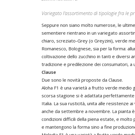
Variegato l’assortimento di tipologie fra le 
Seppure non siano molto numerose, le ultime n
sementiere rientrano in un variegato assortime
chiaro, screziato-Grey (o Greyzini), verde m
Romanesco, Bolognese, sia per la forma: allun
coltivazione dello zucchino in tanti e diversi are
tradizione e predilezione dei consumatori, a u
Clause
Due sono le novità proposte da Clause.
Aloha F1 è una varietà a frutto verde medio
scorsa stagione si è adattata perfettamente 
Italia. La sua rusticità, unita alle resistenze
anche da settembre a novembre. La pianta è vi
condizioni difficili della piena estate, e molto pr
e mantengono la forma sino a fine produzi
Melodia F1 è una varietà a frutto verde medio 