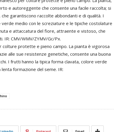
manesco per colture protette e pieno campo. La pianta,
rto e autoreggente che consente una facile raccolta; si
, che garantiscono raccolte abbondanti e di qualità. I
ore verde medio con le screziature e le tipiche costolature
nuta e attaccatura del fiore, attraente e vistoso, che
ati. IR: CMV/WMV/ZYMV/Gc/Px.
 colture protette e pieno campo. La pianta è vigorosa
razie alle sue resistenze genetiche, consente una buona
chi. I frutti hanno la tipica forma clavata, colore verde
n lenta formazione del seme. IR:
hino
Linkedin
Pinterest
Email