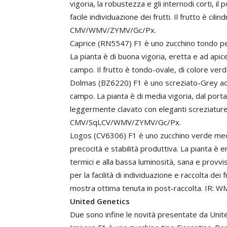
vigoria, la robustezza e gli internodi corti, i
facile individuazione dei frutti. Il frutto è cili
CMV/WMV/ZYMV/Gc/Px.
Caprice (RN5547) F1 è uno zucchino tondo per
La pianta è di buona vigoria, eretta e ad api
campo. Il frutto è tondo-ovale, di colore v
Dolmas (BZ6220) F1 è uno screziato-Grey adatt
campo. La pianta è di media vigoria, dal port
leggermente clavato con eleganti screziature 
CMV/SqLCV/WMV/ZYMV/Gc/Px.
Logos (CV6306) F1 è uno zucchino verde medi
precocità e stabilità produttiva. La pianta è er
termici e alla bassa luminosità, sana e provv
per la facilità di individuazione e raccolta dei 
mostra ottima tenuta in post-raccolta. IR:
United Genetics
Due sono infine le novità presentate da Unit