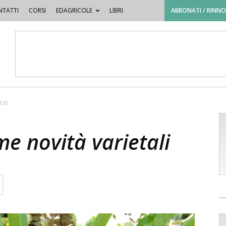
TATTI
CORSI
EDAGRICOLE
LIBRI
ABBONATI / RINN
tali
me novità varietali