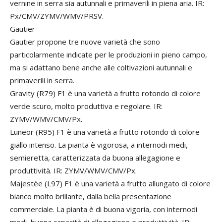
vernine in serra sia autunnali e primaverili in piena aria. IR:
Px/CMV/ZYMV/WMV/PRSV.
Gautier
Gautier propone tre nuove varietà che sono
particolarmente indicate per le produzioni in pieno campo,
ma si adattano bene anche alle coltivazioni autunnali e
primaverili in serra.
Gravity (R79) F1 è una varietà a frutto rotondo di colore
verde scuro, molto produttiva e regolare. IR:
ZYMV/WMV/CMV/Px.
Luneor (R95) F1 è una varietà a frutto rotondo di colore
giallo intenso. La pianta è vigorosa, a internodi medi,
semieretta, caratterizzata da buona allegagione e
produttività. IR: ZYMV/WMV/CMV/Px.
Majestèe (L97) F1 è una varietà a frutto allungato di colore
bianco molto brillante, dalla bella presentazione
commerciale. La pianta è di buona vigoria, con internodi
medi, buona capacità di allegagione e produttività. IR: