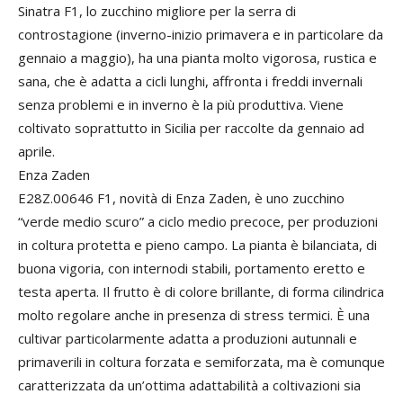
Sinatra F1, lo zucchino migliore per la serra di
controstagione (inverno-inizio primavera e in particolare da
gennaio a maggio), ha una pianta molto vigorosa, rustica e
sana, che è adatta a cicli lunghi, affronta i freddi invernali
senza problemi e in inverno è la più produttiva. Viene
coltivato soprattutto in Sicilia per raccolte da gennaio ad
aprile.
Enza Zaden
E28Z.00646 F1, novità di Enza Zaden, è uno zucchino
“verde medio scuro” a ciclo medio precoce, per produzioni
in coltura protetta e pieno campo. La pianta è bilanciata, di
buona vigoria, con internodi stabili, portamento eretto e
testa aperta. Il frutto è di colore brillante, di forma cilindrica
molto regolare anche in presenza di stress termici. È una
cultivar particolarmente adatta a produzioni autunnali e
primaverili in coltura forzata e semiforzata, ma è comunque
caratterizzata da un’ottima adattabilità a coltivazioni sia