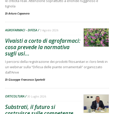
le criticità reali. Attenzione soprattutto a eriofide rugginoso e
tignola
Di
Arturo Caponero
AGROFARMACI - DIFESA
3 Agosto 2026
Vivaisti a corto di agrofarmaci:
cosa prevede la normativa
sugli usi...
I percorsi della registrazione dei prodotti fitosanitari e i loro limiti in
un webinar sulla “Difesa delle piante ornamentali” organizzato
dall’Anve
Di
Giuseppe Francesco Sportelli
ORTICOLTURA
30 Luglio 2026
Substrati, il futuro si
costruisce sulle competenze