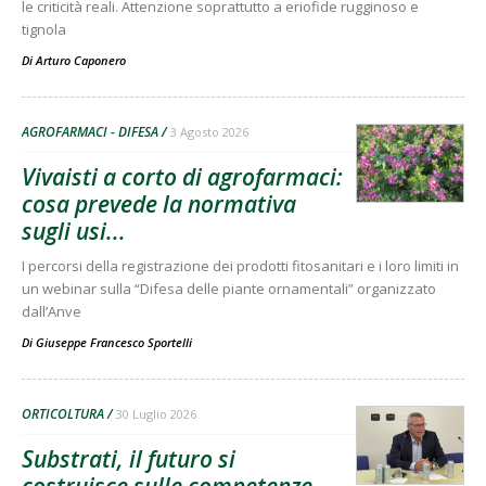
le criticità reali. Attenzione soprattutto a eriofide rugginoso e
tignola
Di
Arturo Caponero
AGROFARMACI - DIFESA
3 Agosto 2026
Vivaisti a corto di agrofarmaci:
cosa prevede la normativa
sugli usi...
I percorsi della registrazione dei prodotti fitosanitari e i loro limiti in
un webinar sulla “Difesa delle piante ornamentali” organizzato
dall’Anve
Di
Giuseppe Francesco Sportelli
ORTICOLTURA
30 Luglio 2026
Substrati, il futuro si
costruisce sulle competenze