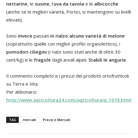
nettarine
, le
susine
, l’
uva da tavola
e le
albicocche
(anche se le migliori varietà, Portici, si mantengono su livelli
elevati).
Sono
invece
passati
in rialzo alcune varietà di melone
(soprattutto quelle con miglior profilo organolettico), i
pomodori ciliegini
(i rialzi sono stati anche di oltre 30
cent/kg) e le
fragole
dagli areali alpini.
Stabili le angurie
.
Il commento completo e i prezzi dei prodotti ortofrutticoli
su Terra e Vita.
Per abbonarsi:
http://www.agricoltura24.com/agricoltura/p_1076.html
TAG
mercati
Prezzi e Mercati