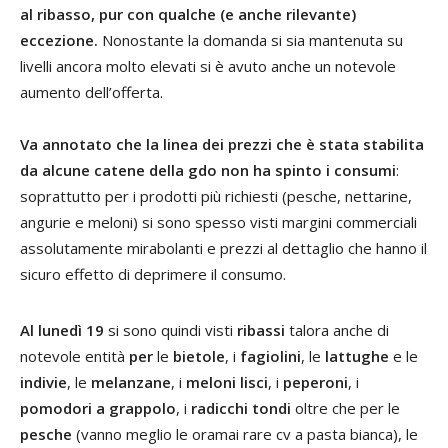
al ribasso, pur con qualche (e anche rilevante)
eccezione.
Nonostante la domanda si sia mantenuta su
livelli ancora molto elevati si è avuto anche un notevole
aumento dell’offerta.
Va annotato che la linea dei prezzi che è stata stabilita
da alcune catene della gdo non ha spinto i consumi
:
soprattutto per i prodotti più richiesti (pesche, nettarine,
angurie e meloni) si sono spesso visti margini commerciali
assolutamente mirabolanti e prezzi al dettaglio che hanno il
sicuro effetto di deprimere il consumo.
Al lunedì 19
si sono quindi visti
ribassi
talora anche di
notevole entità
per
le
bietole
, i
fagiolini
, le
lattughe
e le
indivie
, le
melanzane
, i
meloni lisci
, i
peperoni
, i
pomodori a grappolo
, i
radicchi tondi
oltre che per le
pesche
(vanno meglio le oramai rare cv a pasta bianca), le