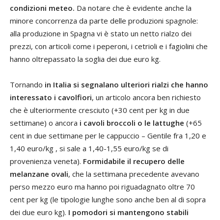
condizioni meteo.
Da notare che è evidente anche la
minore concorrenza da parte delle produzioni spagnole:
alla produzione in Spagna vi è stato un netto rialzo dei
prezzi, con articoli come i peperoni, i cetrioli e i fagiolini che
hanno oltrepassato la soglia dei due euro kg.
Tornando
in Italia si segnalano ulteriori rialzi che hanno
interessato i cavolfiori
, un articolo ancora ben richiesto
che è ulteriormente cresciuto (+30 cent per kg in due
settimane) o ancora
i cavoli broccoli o le lattughe
(+65
cent in due settimane per le cappuccio – Gentile fra 1,20 e
1,40 euro/kg , si sale a 1,40-1,55 euro/kg se di
provenienza veneta).
Formidabile il recupero delle
melanzane ovali
, che la settimana precedente avevano
perso mezzo euro ma hanno poi riguadagnato oltre 70
cent per kg (le tipologie lunghe sono anche ben al di sopra
dei due euro kg).
I pomodori si mantengono stabili