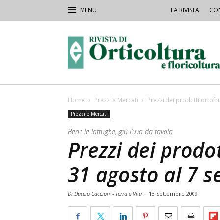
LA RIVISTA
CON
Rivista
Orticoltura
Home
Prezzi e Mercati
Prezzi dei prodotti ortofru
Prezzi e Mercati
Bene le lattughe, giù l’uva da tavola
Prezzi dei prodot
31 agosto al 7 s
Di Duccio Caccioni - Terra e Vita
-
13 Settembre 2009