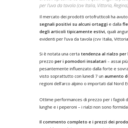
per l’uva da tavola (cvv Italia, Vittoria, Regina)
Il mercato dei prodotti ortofrutticoli ha avu
segnali positivi su alcuni ortaggi
e dalla
fl
degli articoli tipicamente estivi
, quali angu
evidenti per l’uva da tavola (cvv Italia, Vittori
Si è notata una certa
tendenza al rialzo per 
prezzo
per i pomodori insalatari
– assai più
pesantemente influenzato dalla forte e sovra
visto soprattutto con lunedì 7 un
aumento de
regioni dell’arco alpino o importati dal Nord 
Ottime performances di prezzo per i fagioli 
lunghe e i peperoni – i rialzi non sono formi
Il commento completo e i prezzi dei prodott