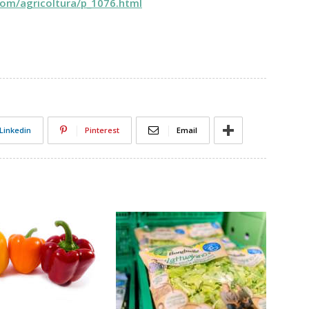
com/agricoltura/p_1076.html
Linkedin
Pinterest
Email