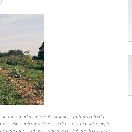
to un tono tendenzialmente stabile, caratterizzato da
sione delle quotazioni (per ora di non forte entità) degli
che e meloni – i ribassi sono invece stati molto evidenti