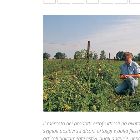
Il mercato dei prodotti ortofrutticoli ha avu
segnali positivi su alcuni ortaggi e dalla fles
articoli tipicamente estivi, quali angurie, pes