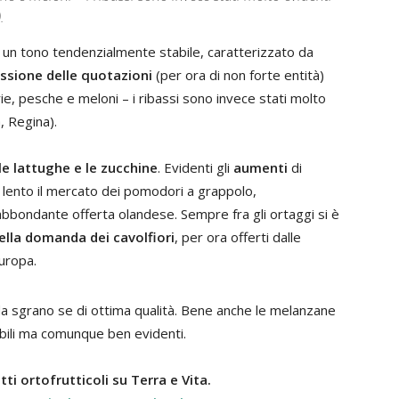
.
to un tono tendenzialmente stabile, caratterizzato da
essione delle quotazioni
(per ora di non forte entità)
rie, pesche e meloni – i ribassi sono invece stati molto
a, Regina).
le lattughe e le zucchine
. Evidenti gli
aumenti
di
 lento il mercato dei pomodori a grappolo,
bbondante offerta olandese. Sempre fra gli ortaggi si è
lla domanda dei cavolfiori
, per ora offerti dalle
Europa.
da sgrano se di ottima qualità. Bene anche le melanzane
dabili ma comunque ben evidenti.
i ortofrutticoli su Terra e Vita.