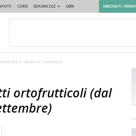
TATTI
CORSI
EDAGRICOLE
LIBRI
ABBONATI / RINN
tticoli (dal 31 agosto al 7 settembre)
ti ortofrutticoli (dal
ettembre)