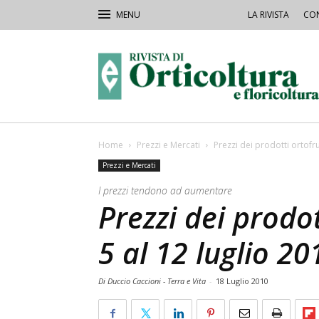
LA RIVISTA
CON
Rivista
Orticoltura
Home
Prezzi e Mercati
Prezzi dei prodotti ortofrut
Prezzi e Mercati
I prezzi tendono ad aumentare
Prezzi dei prodot
5 al 12 luglio 20
Di Duccio Caccioni - Terra e Vita
-
18 Luglio 2010