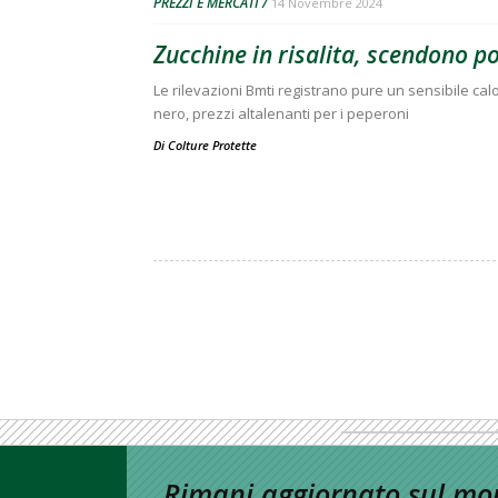
PREZZI E MERCATI
14 Novembre 2024
Zucchine in risalita, scendono p
Le rilevazioni Bmti registrano pure un sensibile calo 
nero, prezzi altalenanti per i peperoni
Di
Colture Protette
Rimani aggiornato sul mon