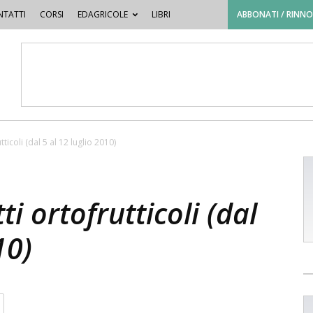
TATTI
CORSI
EDAGRICOLE
LIBRI
ABBONATI / RINN
ticoli (dal 5 al 12 luglio 2010)
ti ortofrutticoli (dal
10)