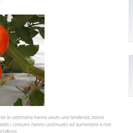
rante la settimana hanno avuto una tendenza, talora
l caldo i consumi hanno continuato ad aumentare e non
’offerta.