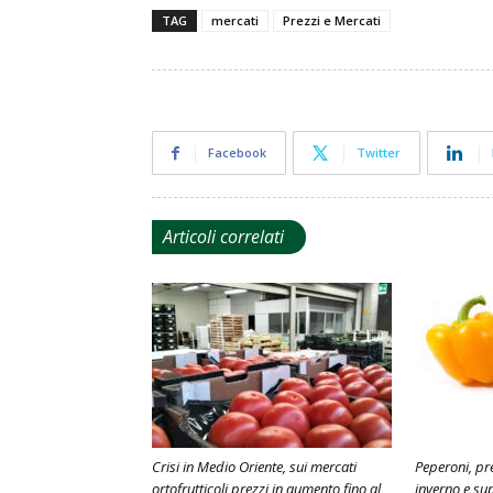
TAG
mercati
Prezzi e Mercati
Facebook
Twitter
Articoli correlati
Crisi in Medio Oriente, sui mercati
Peperoni, pr
ortofrutticoli prezzi in aumento fino al
inverno e sup