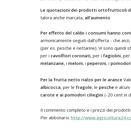
Le quotazioni dei prodotti ortofrutticoli
talora anche marcata,
all’aumento
.
Per effetto del caldo i consumi hanno co
armonicamente seguiti dall’offerta - che anzi, 
(per es. pesche e nettarine). Vi sono quindi s
per i
cavolfiori coronati,
per i
fagiolini
, per
melanzane
, i
meloni
, i
peperoni
, i
pomodori
Per la frutta netto rialzo per le arance
Vale
albicocca
, per le
fragole
, le
pesche
e alcuni 
carote e ai pomodori ciliegini
(-20 cent in 
Il commento completo e i prezzi dei prodotti o
Per abbonarsi:
http://www.agricoltura24.c