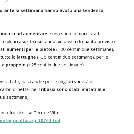
 durante la settimana hanno avuto una tendenza
,
ntinuato ad aumentare
e non sono sempre stati
in taluni casi, sta risultando più bassa di quanto previsto
tati
aumenti per le bietole
(+20 cent in due settimane),
 tutte le
lattughe
(+35 cent in due settimane), per le
 a grappolo
(+25 cent in due settimane).
ncia Late, rialzi anche per le migliori varietà di
calibri di nettarine.
I ribassi sono stati limitati alle
due settimane).
rtofrutticoli su Terra e Vita.
om/agricoltura/p_1076.html