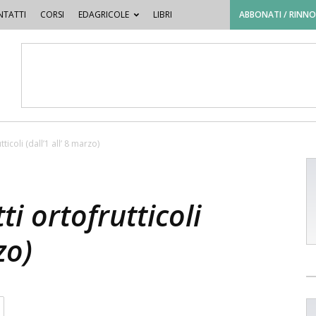
TATTI
CORSI
EDAGRICOLE
LIBRI
ABBONATI / RINN
ticoli (dall’1 all’ 8 marzo)
ti ortofrutticoli
zo)