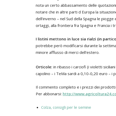
nota un certo abbassamento delle quotazioni 
notare che in altre parti d Europa la situazi
dell’inverno – nel Sud della Spagna le piogge 
ortaggi, alla frontiera fra Spagna e Francia i t
I listini mettono in luce sia rialzi (in part
potrebbe però modificarsi durante la settimana
minore afflusso di merci dell'estero.
Orticole:
in ribasso i carciofi (i violetti sicil
capolino – i TeMa sardi a 0,10-0,20 euro – i p
Il commento completo e i prezzi dei prodotti o
Per abbonarsi:
http://www.agricoltura24.c
Colza, consigli per le semine