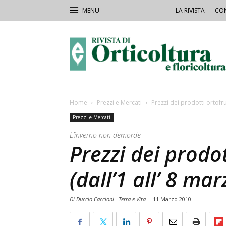
LA RIVISTA
CON
Rivista
Orticoltura
Home
Prezzi e Mercati
Prezzi dei prodotti ortofrut
Prezzi e Mercati
L’inverno non demorde
Prezzi dei prodot
(dall’1 all’ 8 mar
Di Duccio Caccioni - Terra e Vita
-
11 Marzo 2010