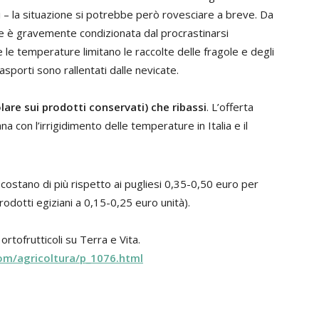
– la situazione si potrebbe però rovesciare a breve. Da
one è gravemente condizionata dal procrastinarsi
e le temperature limitano le raccolte delle fragole e degli
rasporti sono rallentati dalle nevicate.
icolare sui prodotti conservati) che ribassi
. L’offerta
 con l’irrigidimento delle temperature in Italia e il
iani costano di più rispetto ai pugliesi 0,35-0,50 euro per
rodotti egiziani a 0,15-0,25 euro unità).
rtofrutticoli su Terra e Vita.
om/agricoltura/p_1076.html