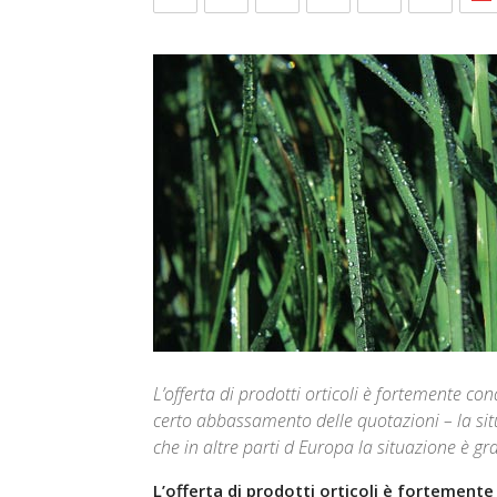
L’offerta di prodotti orticoli è fortemente co
certo abbassamento delle quotazioni – la sit
che in altre parti d Europa la situazione è g
L’offerta di prodotti orticoli è fortement