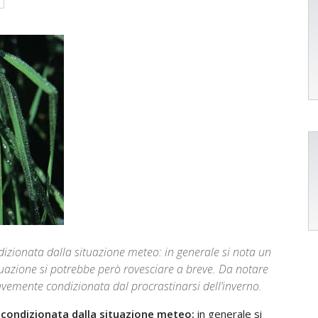
ndizionata dalla situazione meteo: in generale si nota un
uazione si potrebbe però rovesciare a breve. Da notare
ravemente condizionata dal procrastinarsi dell’inverno.
e condizionata dalla situazione meteo:
in generale si