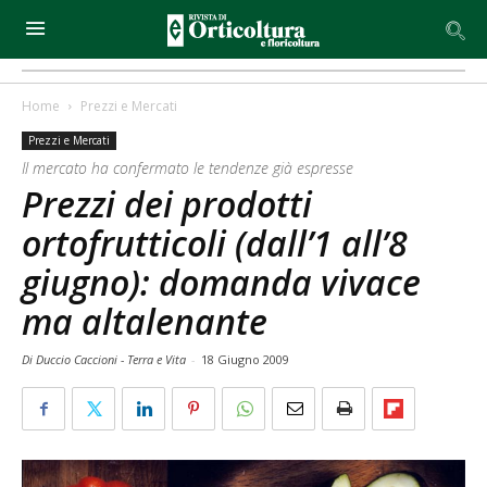
Home
Prezzi e Mercati
Prezzi e Mercati
Il mercato ha confermato le tendenze già espresse
Prezzi dei prodotti
ortofrutticoli (dall’1 all’8
giugno): domanda vivace
ma altalenante
Di Duccio Caccioni - Terra e Vita
-
18 Giugno 2009