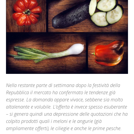
Nella restante parte di settimana dopo la festività della
Repubblica il mercato ha confermato le tendenze già
espresse. La domanda appare vivace, sebbene sia molto
altalenante e volubile. L’offerta è invece spesso esuberante
– si genera quindi una depressione delle quotazioni che ha
colpito prodotti quali i meloni e le angurie (già
ampliamente offerti), le ciliegie e anche le prime pesche.