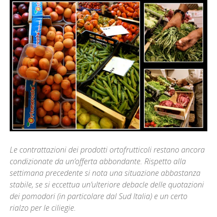
Le contrattazioni dei prodotti ortofrutticoli restano ancora
condizionate da un’offerta abbondante. Rispetto alla
settimana precedente si nota una situazione abbastanza
stabile, se si eccettua un’ulteriore debacle delle quotazioni
dei pomodori (in particolare dal Sud Italia) e un certo
rialzo per le ciliegie.