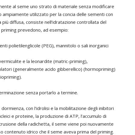
namente al seme uno strato di materiale senza modificare
 ampiamente utilizzato per la concia delle sementi con
più diffusa, consiste nell’idratazione controllata del
 di priming prevedono, ad esempio:
nti polietilenglicole (PEG), mannitolo o sali inorganici
 vermiculite e la leonardite (matric-priming),
golatori (generalmente acido gibberellico) (hormopriming)
iopriming).
 germinazione senza portarlo a termine.
dormienza, con l’idrolisi e la mobilitazione degli inibitori
ucleici e proteine, la produzione di ATP, l’accumulo di
otrusione della radichetta, il seme viene poi nuovamente
so contenuto idrico che il seme aveva prima del priming.