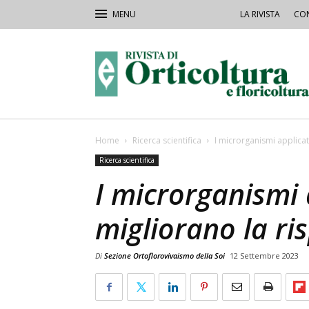
LA RIVISTA
CON
Rivista
Orticoltura
Home
Ricerca scientifica
I microrganismi applica
Ricerca scientifica
I microrganismi 
migliorano la r
Di
Sezione Ortoflorovivaismo della Soi
12 Settembre 2023