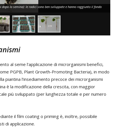
dopo la semina): le radici sono ben sviluppate e hanno raggiunto il fondo
anismi
to al seme l’applicazione di microrganismi benefici,
ti come PGPB, Plant Growth-Promoting Bacteria), in modo
ella piantina l’insediamento precoce dei microrganismi
ntina è la modificazione della crescita, con maggior
ale più sviluppato (per lunghezza totale e per numero
ante il film coating o priming è, inoltre, possibile
sti di applicazione.