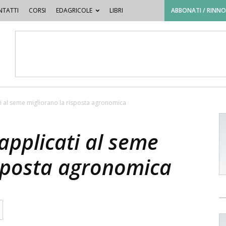
TATTI
CORSI
EDAGRICOLE
LIBRI
ABBONATI / RINN
ti al seme migliorano la risposta agronomica
applicati al seme
isposta agronomica