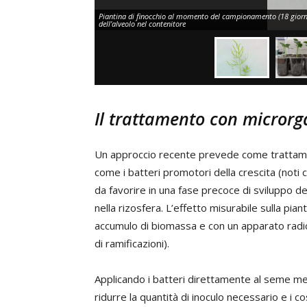
Piantina di finocchio al momento del campionamento (18 giorni 
dell’alveolo nel contenitore
Il trattamento con microrg
Un approccio recente prevede come trattamen
come i batteri promotori della crescita (no
da favorire in una fase precoce di sviluppo d
nella rizosfera. L’effetto misurabile sulla pia
accumulo di biomassa e con un apparato radic
di ramificazioni).
Applicando i batteri direttamente al seme medi
ridurre la quantità di inoculo necessario e i co