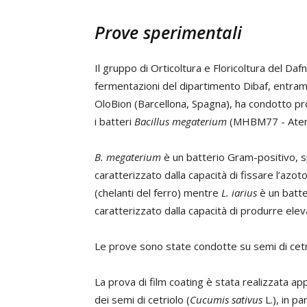
Prove sperimentali
Il gruppo di Orticoltura e Floricoltura del Daf
fermentazioni del dipartimento Dibaf, entrambi
OloBion (Barcellona, Spagna), ha condotto pro
i batteri
Bacillus megaterium
(MHBM77 - Atens
B. megaterium
è un batterio Gram-positivo, s
caratterizzato dalla capacità di fissare l’azoto
(chelanti del ferro) mentre
L. iarius
è un batte
caratterizzato dalla capacità di produrre elev
Le prove sono state condotte su semi di cetr
La prova di film coating è stata realizzata ap
dei semi di cetriolo (
Cucumis sativus
L.), in p