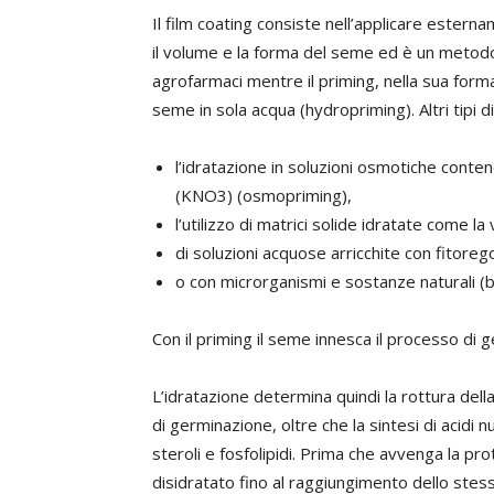
Il film coating consiste nell’applicare ester
il volume e la forma del seme ed è un metodo
agrofarmaci mentre il priming, nella sua forma 
seme in sola acqua (hydropriming). Altri tipi
l’idratazione in soluzioni osmotiche contene
(KNO3) (osmopriming),
l’utilizzo di matrici solide idratate come la
di soluzioni acquose arricchite con fitore
o con microrganismi e sostanze naturali (b
Con il priming il seme innesca il processo di
L’idratazione determina quindi la rottura della 
di germinazione, oltre che la sintesi di acidi n
steroli e fosfolipidi. Prima che avvenga la pr
disidratato fino al raggiungimento dello stes