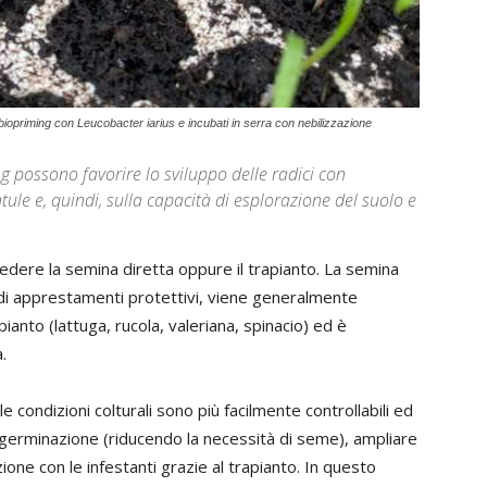
r biopriming con Leucobacter iarius e incubati in serra con nebilizzazione
ing possono favorire lo sviluppo delle radici con
ntule e, quindi, sulla capacità di esplorazione del suolo e
vedere la semina diretta oppure il trapianto. La semina
o di apprestamenti protettivi, viene generalmente
pianto (lattuga, rucola, valeriana, spinacio) ed è
.
 le condizioni colturali sono più facilmente controllabili ed
i germinazione (riducendo la necessità di seme), ampliare
ione con le infestanti grazie al trapianto. In questo