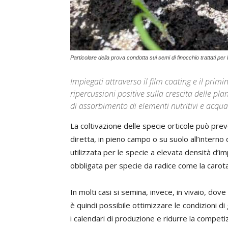
Particolare della prova condotta sui semi di finocchio trattati pe
Impiegati attraverso il film coating e il prim
ripercussioni positive sulla crescita delle pla
di assorbimento di elementi nutritivi e acqua
La coltivazione delle specie orticole può pre
diretta, in pieno campo o su suolo all’intern
utilizzata per le specie a elevata densità d’im
obbligata per specie da radice come la carota
In molti casi si semina, invece, in vivaio, dove
è quindi possibile ottimizzare le condizioni d
i calendari di produzione e ridurre la competiz