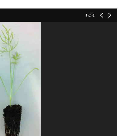
1
di 4