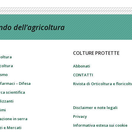
do dell’agricoltura
COLTURE PROTETTE
coltura
icoltura
Abbonati
ismo
CONTATTI
farmaci – Difesa
Rivista di Orticoltura e floricol
ca scientifica
lizzanti
Disclaimer e note legali
imi
Privacy
azione in serra
Informativa estesa sui cookie
zi e Mercati