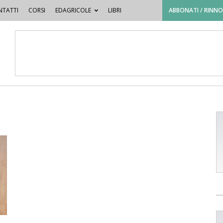
TATTI
CORSI
EDAGRICOLE
LIBRI
ABBONATI / RINN