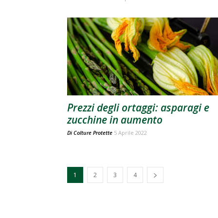
Prezzi degli ortaggi: asparagi e
zucchine in aumento
Di
Colture Protette
5 Aprile 2022
1
2
3
4