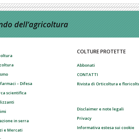
do dell’agricoltura
COLTURE PROTETTE
coltura
icoltura
Abbonati
ismo
CONTATTI
farmaci – Difesa
Rivista di Orticoltura e floricol
ca scientifica
lizzanti
Disclaimer e note legali
imi
Privacy
azione in serra
Informativa estesa sui cookie
zi e Mercati