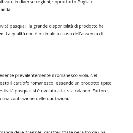
ltivato in diverse regioni, soprattutto Puglia e
manda.
tà pasquali, la grande disponibilità di prodotto ha
ve
. La qualità non è ottimale a causa dell’assenza di
presente prevalentemente il romanesco viola. Nel
esto il carciofo romanesco, essendo un prodotto tipico
tività pasquali si è rivelata alta, sta calando. Fattore,
 una contrazione delle quotazioni.
domanda delle
fragole
, caratterizzate peraltro da una