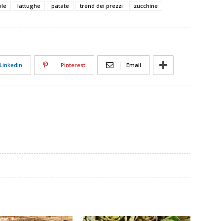
ole
lattughe
patate
trend dei prezzi
zucchine
Linkedin
Pinterest
Email