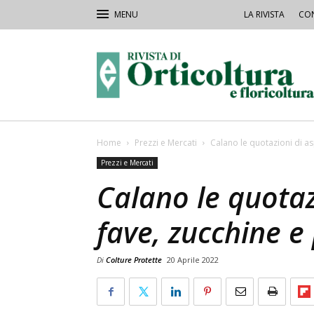
LA RIVISTA
CON
Rivista
Orticoltura
Home
Prezzi e Mercati
Calano le quotazioni di as
Prezzi e Mercati
Calano le quotaz
fave, zucchine e
Di
Colture Protette
20 Aprile 2022