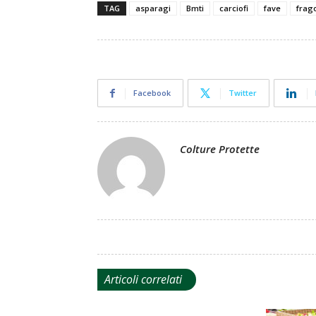
TAG
asparagi
Bmti
carciofi
fave
frag
Facebook
Twitter
Colture Protette
Articoli correlati