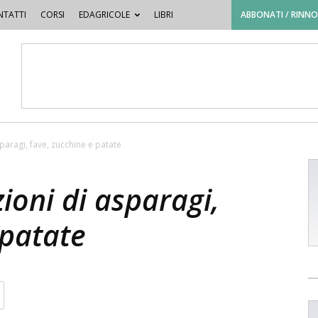
TATTI
CORSI
EDAGRICOLE
LIBRI
ABBONATI / RINN
paragi, fave, zucchine e patate
ioni di asparagi,
 patate