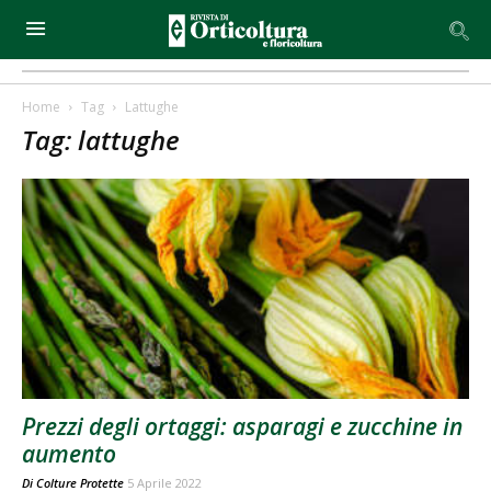
Home
Tag
Lattughe
Tag: lattughe
Prezzi degli ortaggi: asparagi e zucchine in
aumento
Di
Colture Protette
5 Aprile 2022