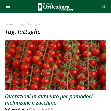
Home
Tag
Lattughe
Tag: lattughe
Quotazioni in aumento per pomodori,
melanzane e zucchine
Di
Colture Protette
27 Settembre 2022