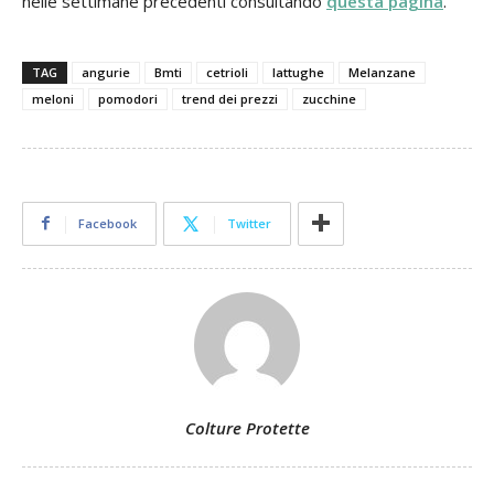
nelle settimane precedenti consultando
questa pagina
.
TAG
angurie
Bmti
cetrioli
lattughe
Melanzane
meloni
pomodori
trend dei prezzi
zucchine
Facebook
Twitter
Colture Protette