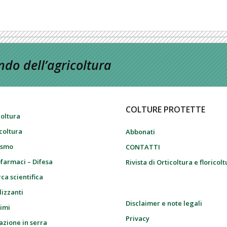
do dell’agricoltura
COLTURE PROTETTE
coltura
icoltura
Abbonati
ismo
CONTATTI
farmaci – Difesa
Rivista di Orticoltura e floricol
ca scientifica
lizzanti
Disclaimer e note legali
imi
Privacy
azione in serra