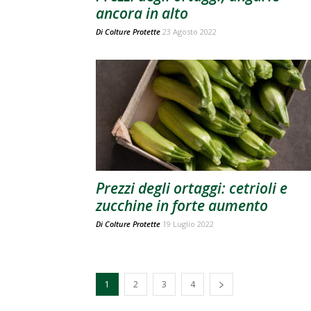
ancora in alto
Di
Colture Protette
23 Agosto 2022
Prezzi degli ortaggi: cetrioli e
zucchine in forte aumento
Di
Colture Protette
19 Luglio 2022
1
2
3
4