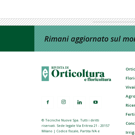
Rimani aggiornato sul mon
Orti
Flor
Viva
Agro
Ricer
Ferti
© Tecniche Nuove Spa. Tutti i diritti
Conc
riservati. Sede legale Via Eritrea 21 - 20157
Milano | Codice fiscale, Partita IVA e
Irrig