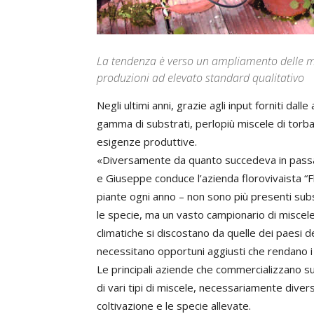
La tendenza è verso un ampliamento delle mis
produzioni ad elevato standard qualitativo
Negli ultimi anni, grazie agli input forniti dal
gamma di substrati, perlopiù miscele di torba
esigenze produttive.
«Diversamente da quanto succedeva in passato,
e Giuseppe conduce l’azienda florovivaista “Flo
piante ogni anno – non sono più presenti subs
le specie, ma un vasto campionario di miscele 
climatiche si discostano da quelle dei paesi d
necessitano opportuni aggiusti che rendano i t
Le principali aziende che commercializzano su
di vari tipi di miscele, necessariamente diversi
coltivazione e le specie allevate.