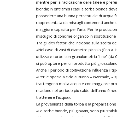
mentre per la radicazione delle talee è prefe
bionda; in entrambi i casi la torba bionda de
possedere una buona percentuale di acqua fac
rappresentata da miscugli contenenti anche u
maggiore capacità per l’aria. Per le produzioni
miscuglio di concime organico in sostituzione 
Tra gli altri fattori che incidono sulla scelta d
«Nel caso di vasi di diametro piccolo (fino a
utilizzare torbe con granulometria “fine” (da 
si può optare per un prodotto più grossolano
Anche il periodo di coltivazione influenza il ti
«Per le specie a ciclo autunno – invernale, – 
trattengono molta acqua e con maggiore propens
ricadono nel periodo più caldo dell’anno è n
trattenere l’acqua».
La provenienza della torba e la preparazione de
«Le torbe bionde, più giovani, sono più stabili 