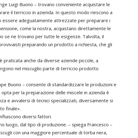
unge Luigi Buono – trovano conveniente acquistare le
are il terriccio in azienda. In questo modo riescono a
no essere adeguatamente attrezzate per preparare i
mensione, come la nostra, acquistano direttamente le
se ne trovano per tutte le esigenze. Talvolta, il
orovivaisti preparando un prodotto a richiesta, che gli
 è praticata anche da diverse aziende piccole, a
ungono nel miscuglio parte di terriccio prodotto
useppe Buono – consente di standardizzare le produzioni e
 opta per la preparazione delle miscele in azienda è
a e avvalersi di tecnici specializzati, diversamente si
o finale».
nfluiscono diversi fattori.
imo luogo, dal tipo di produzione. – spiega Francesco –
scugli con una maggiore percentuale di torba nera,