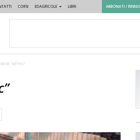
TATTI
CORSI
EDAGRICOLE
LIBRI
ABBONATI / RINN
strati “ad hoc”
c”