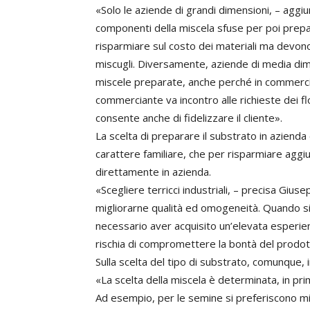
«Solo le aziende di grandi dimensioni, – aggi
componenti della miscela sfuse per poi prepar
risparmiare sul costo dei materiali ma devo
miscugli. Diversamente, aziende di media di
miscele preparate, anche perché in commercio 
commerciante va incontro alle richieste dei fl
consente anche di fidelizzare il cliente».
La scelta di preparare il substrato in azienda
carattere familiare, che per risparmiare aggi
direttamente in azienda.
«Scegliere terricci industriali, – precisa Gi
migliorarne qualità ed omogeneità. Quando si
necessario aver acquisito un’elevata esperienz
rischia di compromettere la bontà del prodott
Sulla scelta del tipo di substrato, comunque, i
«La scelta della miscela è determinata, in pr
Ad esempio, per le semine si preferiscono mi