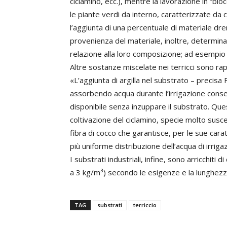
ciclamino, ecc.), mentre la lavorazione in “blo
le piante verdi da interno, caratterizzate da c
l’aggiunta di una percentuale di materiale dre
provenienza del materiale, inoltre, determina
relazione alla loro composizione; ad esempio l
Altre sostanze miscelate nei terricci sono rap
«L’aggiunta di argilla nel substrato – precis
assorbendo acqua durante l’irrigazione conse
disponibile senza inzuppare il substrato. Que
coltivazione del ciclamino, specie molto suscetti
fibra di cocco che garantisce, per le sue carat
più uniforme distribuzione dell’acqua di irriga
I substrati industriali, infine, sono arricchiti 
a 3 kg/m³) secondo le esigenze e la lunghezza d
TAG
substrati
terriccio