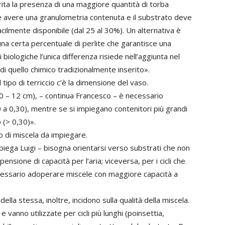
rita la presenza di una maggiore quantità di torba
ve avere una granulometria contenuta e il substrato deve
ilmente disponibile (dal 25 al 30%). Un alternativa è
na certa percentuale di perlite che garantisce una
 biologiche l’unica differenza risiede nell’aggiunta nel
di quello chimico tradizionalmente inserito».
el tipo di terriccio c’è la dimensione del vaso.
 10 – 12 cm), – continua Francesco – è necessario
0 a 0,30), mentre se si impiegano contenitori più grandi
 (> 0,30)».
po di miscela da impiegare.
spiega Luigi – bisogna orientarsi verso substrati che non
ione di capacità per l’aria; viceversa, per i cicli che
ecessario adoperare miscele con maggiore capacità a
lla stessa, inoltre, incidono sulla qualità della miscela.
e vanno utilizzate per cicli più lunghi (poinsettia,