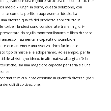
cchi” garantisce una migliore struttura del substrato. Per
icli medio – lunghi in serra, questa soluzione, con
nante come la perlite, rappresenta l’ideale. La
 una diversa qualità del prodotto soprattutto in
e torbe irlandesi sono considerate tra le migliori».
presentate da argilla montmorillonitica e fibra di cocco.
a Francesco – aumenta la capacità di scambio e
nte di mantenere una riserva idrica facilmente
sto tipo di miscele le adoperiamo, ad esempio, per la
bile al ristagno idrico. In alternativa all’argilla c’è la
teristiche, sia una maggiore capacità per l’aria sia una
zione».
di concimi chimici a lenta cessione in quantità diverse (da 1
ei cicli di coltivazione.