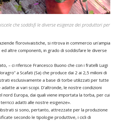
cele che soddisfi le diverse esigenze dei produttori per
le aziende florovivaistiche, si ritrova in commercio un’ampia
 ed altre componenti, in grado di soddisfare le diverse
 – ci riferisce Francesco Buono che con i fratelli Luigi
ragro” a Scafati (Sa) che produce dai 2 ai 2,5 milioni di
trati esclusivamente a base di torbe utilizzati per tutte
adatte ai vari scopi. D’altronde, le nostre condizioni
el nord Europa, dai quali viene importata la torba, per cui
erricci adatti alle nostre esigenze».
bstrati si sono, pertanto, attrezzate per la produzione
ficate secondo le tipologie produttive, i cicli di