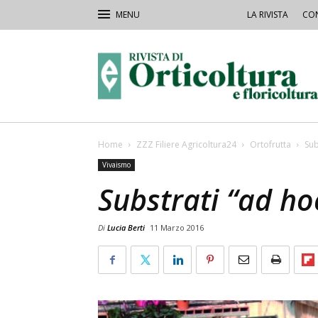
LA RIVISTA
CON
Rivista
Orticoltura
Home
ZZZ Filiere Agricoltura24
Ortofrutta
Sub
Vivaismo
Substrati “ad ho
Di
Lucia Berti
11 Marzo 2016