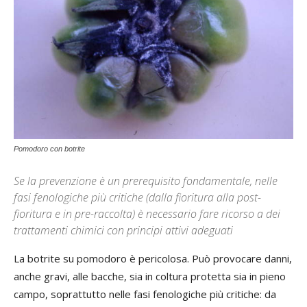
Pomodoro con botrite
Se la prevenzione è un prerequisito fondamentale, nelle
fasi fenologiche più critiche (dalla fioritura alla post-
fioritura e in pre-raccolta) è necessario fare ricorso a dei
trattamenti chimici con principi attivi adeguati
La botrite su pomodoro è pericolosa. Può provocare danni,
anche gravi, alle bacche, sia in coltura protetta sia in pieno
campo, soprattutto nelle fasi fenologiche più critiche: da