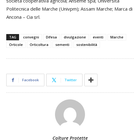
società cooperativa agricola; Anseme spa; Università
Politecnica delle Marche (Univpm); Assam Marche; Marca di
Ancona – Cia srl.
TAG
convegni
Difesa
divulgazione
eventi
Marche
Orticole
Orticoltura
sementi
sostenibilità
Facebook
Twitter
Colture Protette