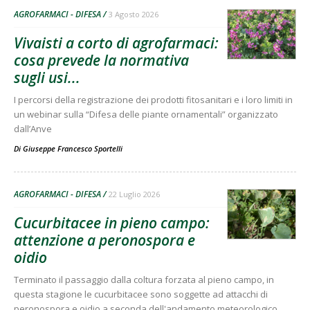
AGROFARMACI - DIFESA
3 Agosto 2026
Vivaisti a corto di agrofarmaci:
cosa prevede la normativa
sugli usi...
I percorsi della registrazione dei prodotti fitosanitari e i loro limiti in
un webinar sulla “Difesa delle piante ornamentali” organizzato
dall’Anve
Di
Giuseppe Francesco Sportelli
AGROFARMACI - DIFESA
22 Luglio 2026
Cucurbitacee in pieno campo:
attenzione a peronospora e
oidio
Terminato il passaggio dalla coltura forzata al pieno campo, in
questa stagione le cucurbitacee sono soggette ad attacchi di
peronospora e oidio a seconda dell'andamento meteorologico