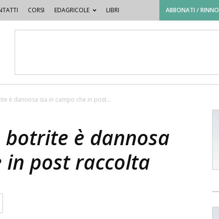
TATTI
CORSI
EDAGRICOLE
LIBRI
ABBONATI / RINN
rite è dannosa sia in campo che in post...
a botrite è dannosa
 in post raccolta