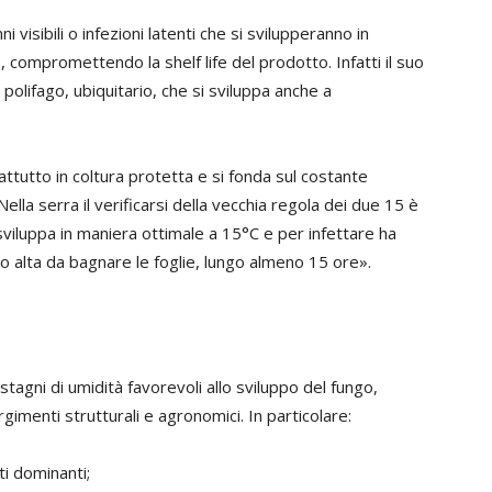
i visibili o infezioni latenti che si svilupperanno in
 compromettendo la shelf life del prodotto. Infatti il suo
 polifago, ubiquitario, che si sviluppa anche a
ttutto in coltura protetta e si fonda sul costante
Nella serra il verificarsi della vecchia regola dei due 15 è
sviluppa in maniera ottimale a 15°C e per infettare ha
to alta da bagnare le foglie, lungo almeno 15 ore».
tagni di umidità favorevoli allo sviluppo del fungo,
menti strutturali e agronomici. In particolare:
ti dominanti;