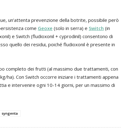
que, un’attenta prevenzione della botrite, possibile però
i persistenza come
Geoxe
(solo in serra) e
Switch
(in
nil) e Switch (fludioxonil + cyprodinil) consentono di
sso quello dei residui, poiché fludioxonil è presente in
luppo completo dei frutti (al massimo due trattamenti, con
5 kg/ha). Con Switch occorre iniziare i trattamenti appena
attia e intervenire ogni 10-14 giorni, per un massimo di
syngenta