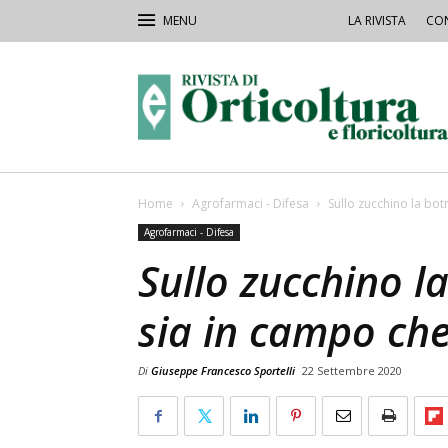
LA RIVISTA
CON
Rivista
Orticoltura
Home
Agrofarmaci - Difesa
Sullo zucchino la bot
Agrofarmaci - Difesa
Sullo zucchino l
sia in campo che
Di
Giuseppe Francesco Sportelli
22 Settembre 2020