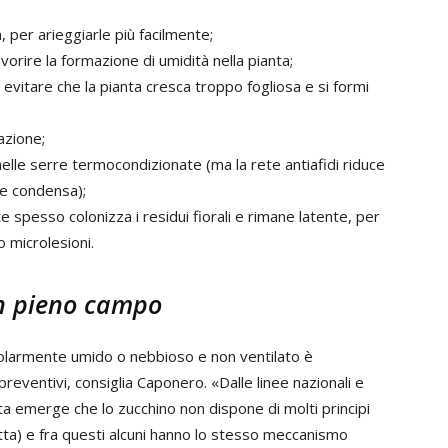
 per arieggiarle più facilmente;
orire la formazione di umidità nella pianta;
evitare che la pianta cresca troppo fogliosa e si formi
azione;
 nelle serre termocondizionate (ma la rete antiafidi riduce
 e condensa);
e spesso colonizza i residui fiorali e rimane latente, per
 microlesioni.
in pieno campo
colarmente umido o nebbioso e non ventilato è
preventivi, consiglia Caponero. «Dalle linee nazionali e
rata emerge che lo zucchino non dispone di molti principi
otetta) e fra questi alcuni hanno lo stesso meccanismo