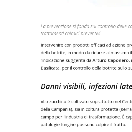
La prevenzione si fonda sul controllo delle c
trattamenti chimici preventivi
Intervenire con prodotti efficaci ad azione pr
della botrite, in modo da ridurre al massimo il 
l’indicazione suggerita da
Arturo Caponero
,
Basilicata, per il controllo della botrite sullo z
Danni visibili, infezioni lat
«Lo zucchino è coltivato soprattutto nel Cent
della Campania), sia in coltura protetta (serra
campo per l’industria di trasformazione. È ca
patologie fungine possono colpire il frutto.