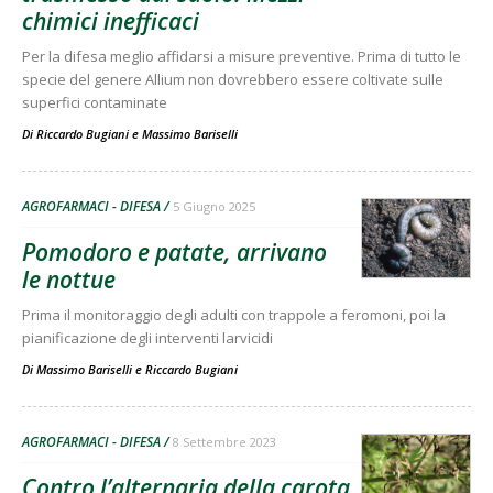
chimici inefficaci
Per la difesa meglio affidarsi a misure preventive. Prima di tutto le
specie del genere Allium non dovrebbero essere coltivate sulle
superfici contaminate
Di
Riccardo Bugiani
e
Massimo Bariselli
AGROFARMACI - DIFESA
5 Giugno 2025
Pomodoro e patate, arrivano
le nottue
Prima il monitoraggio degli adulti con trappole a feromoni, poi la
pianificazione degli interventi larvicidi
Di
Massimo Bariselli
e
Riccardo Bugiani
AGROFARMACI - DIFESA
8 Settembre 2023
Contro l’alternaria della carota