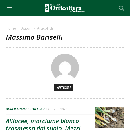
Home
Autori
Articoli di
Massimo Bariselli
ARTICOLI
AGROFARMACI - DIFESA
8 Giugno 2026
Alliacee, marciume bianco
trasmesso dal suolo. Mezzi