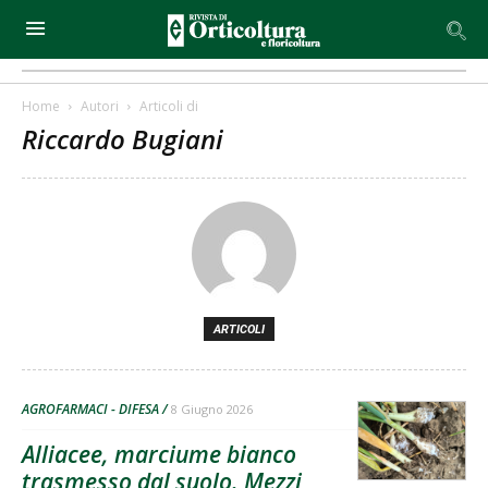
Home
Autori
Articoli di
Riccardo Bugiani
ARTICOLI
AGROFARMACI - DIFESA
8 Giugno 2026
Alliacee, marciume bianco
trasmesso dal suolo. Mezzi