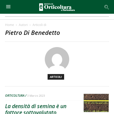
Home
Autori
Articoli di
Pietro Di Benedetto
ARTICOLI
ORTICOLTURA
3 Marzo 2023
La densità di semina è un
fattore sottovalutato