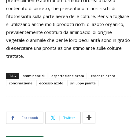
preferibilmente adottando formulati di urea a basso
contenuto di biureto, che presentano minori rischi di
fitotossicità sulla parte aerea delle colture. Per via fogliare
si utilizzano anche molti prodotti ricchi di azoto organico,
prevalentemente costituiti da aminoacidi di origine
vegetale o animale che per le loro peculiarità sono in grado
di esercitare una pronta azione stimolante sulle colture
trattate.
TAG
amminoacidi
asportazione azoto
carenza azoro
concimazione
eccesso azoto
sviluppo piante
Facebook
Twitter