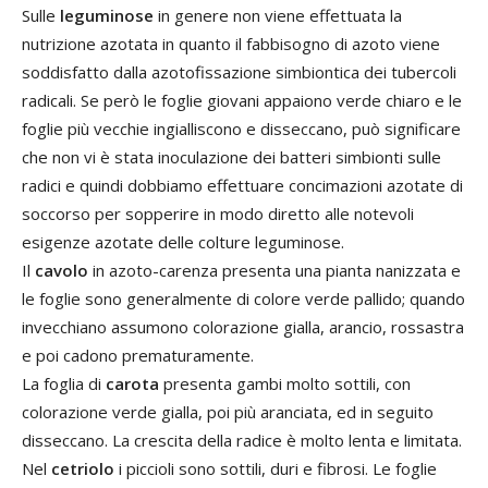
Sulle
leguminose
in genere non viene effettuata la
nutrizione azotata in quanto il fabbisogno di azoto viene
soddisfatto dalla azotofissazione simbiontica dei tubercoli
radicali. Se però le foglie giovani appaiono verde chiaro e le
foglie più vecchie ingialliscono e disseccano, può significare
che non vi è stata inoculazione dei batteri simbionti sulle
radici e quindi dobbiamo effettuare concimazioni azotate di
soccorso per sopperire in modo diretto alle notevoli
esigenze azotate delle colture leguminose.
Il
cavolo
in azoto-carenza presenta una pianta nanizzata e
le foglie sono generalmente di colore verde pallido; quando
invecchiano assumono colorazione gialla, arancio, rossastra
e poi cadono prematuramente.
La foglia di
carota
presenta gambi molto sottili, con
colorazione verde gialla, poi più aranciata, ed in seguito
disseccano. La crescita della radice è molto lenta e limitata.
Nel
cetriolo
i piccioli sono sottili, duri e fibrosi. Le foglie