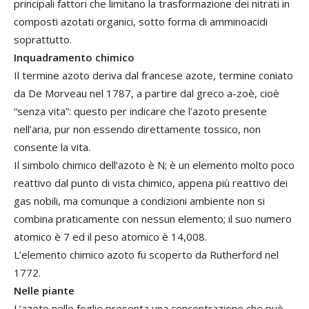
principali fattori che limitano la trasformazione dei nitrati in
composti azotati organici, sotto forma di amminoacidi
soprattutto.
Inquadramento chimico
Il termine azoto deriva dal francese azote, termine coniato
da De Morveau nel 1787, a partire dal greco a-zoè, cioè
“senza vita”: questo per indicare che l’azoto presente
nell’aria, pur non essendo direttamente tossico, non
consente la vita.
Il simbolo chimico dell’azoto è N; è un elemento molto poco
reattivo dal punto di vista chimico, appena più reattivo dei
gas nobili, ma comunque a condizioni ambiente non si
combina praticamente con nessun elemento; il suo numero
atomico è 7 ed il peso atomico è 14,008.
L’elemento chimico azoto fu scoperto da Rutherford nel
1772.
Nelle piante
L’azoto nelle foglie presenta una concentrazione che può