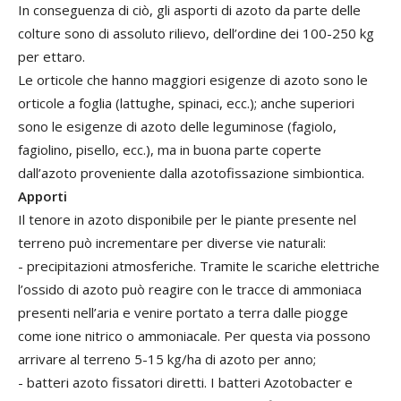
In conseguenza di ciò, gli asporti di azoto da parte delle
colture sono di assoluto rilievo, dell’ordine dei 100-250 kg
per ettaro.
Le orticole che hanno maggiori esigenze di azoto sono le
orticole a foglia (lattughe, spinaci, ecc.); anche superiori
sono le esigenze di azoto delle leguminose (fagiolo,
fagiolino, pisello, ecc.), ma in buona parte coperte
dall’azoto proveniente dalla azotofissazione simbiontica.
Apporti
Il tenore in azoto disponibile per le piante presente nel
terreno può incrementare per diverse vie naturali:
- precipitazioni atmosferiche. Tramite le scariche elettriche
l’ossido di azoto può reagire con le tracce di ammoniaca
presenti nell’aria e venire portato a terra dalle piogge
come ione nitrico o ammoniacale. Per questa via possono
arrivare al terreno 5-15 kg/ha di azoto per anno;
- batteri azoto fissatori diretti. I batteri Azotobacter e