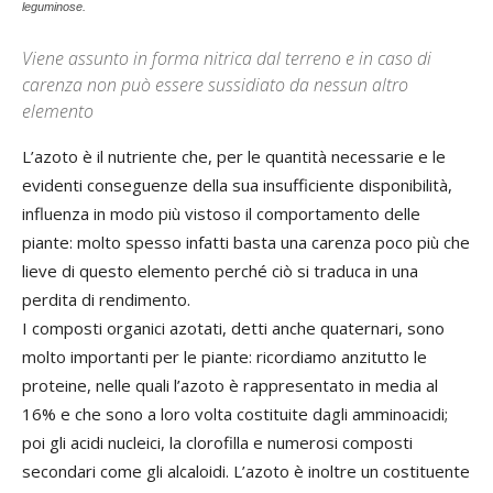
leguminose.
Viene assunto in forma nitrica dal terreno e in caso di
carenza non può essere sussidiato da nessun altro
elemento
L’azoto è il nutriente che, per le quantità necessarie e le
evidenti conseguenze della sua insufficiente disponibilità,
influenza in modo più vistoso il comportamento delle
piante: molto spesso infatti basta una carenza poco più che
lieve di questo elemento perché ciò si traduca in una
perdita di rendimento.
I composti organici azotati, detti anche quaternari, sono
molto importanti per le piante: ricordiamo anzitutto le
proteine, nelle quali l’azoto è rappresentato in media al
16% e che sono a loro volta costituite dagli amminoacidi;
poi gli acidi nucleici, la clorofilla e numerosi composti
secondari come gli alcaloidi. L’azoto è inoltre un costituente