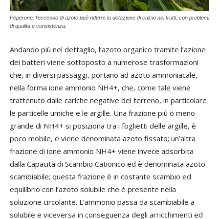
Peperone: l’eccesso di azoto può ridurre la dotazione di calcio nei frutti, con problemi
di qualità e consistenza.
Andando più nel dettaglio, l’azoto organico tramite l’azione
dei batteri viene sottoposto a numerose trasformazioni
che, in diversi passaggi, portano ad azoto ammoniacale,
nella forma ione ammonio NH4+, che, come tale viene
trattenuto dalle cariche negative del terreno, in particolare
le particelle umiche e le argille. Una frazione più o meno
grande di NH4+ si posiziona tra i foglietti delle argille, è
poco mobile, e viene denominata azoto fissato; un’altra
frazione di ione ammonio NH4+ viene invece adsorbita
dalla Capacità di Scambio Cationico ed è denominata azoto
scambiabile; questa frazione è in costante scambio ed
equilibrio con l’azoto solubile che è presente nella
soluzione circolante. L’ammonio passa da scambiabile a
solubile e viceversa in conseguenza degli arricchimenti ed