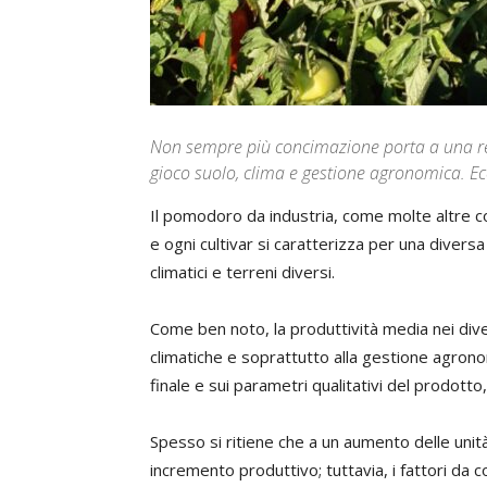
Non sempre più concimazione porta a una r
gioco suolo, clima e gestione agronomica. Ec
Il pomodoro da industria, come molte altre co
e ogni cultivar si caratterizza per una diversa
climatici e terreni diversi.
Come ben noto, la produttività media nei divers
climatiche e soprattutto alla gestione agronom
finale e sui parametri qualitativi del prodotto
Spesso si ritiene che a un aumento delle unit
incremento produttivo; tuttavia, i fattori da 