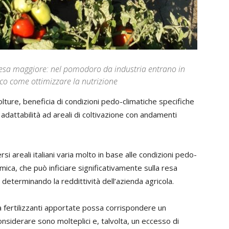
esa maggiore: nel pomodoro da industria entrano in
co come ottimizzare la nutrizione
lture, beneficia di condizioni pedo-climatiche specifiche
 adattabilità ad areali di coltivazione con andamenti
i areali italiani varia molto in base alle condizioni pedo-
ica, che può inficiare significativamente sulla resa
, determinando la reddittività dell’azienda agricola.
à fertilizzanti apportate possa corrispondere un
considerare sono molteplici e, talvolta, un eccesso di