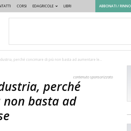
TATTI
CORSI
EDAGRICOLE
LIBRI
ABBONATI / RINN
ustria, perché concimare di più non basta ad aumentare le...
contenuto sponsorizzato
ustria, perché
ù non basta ad
se