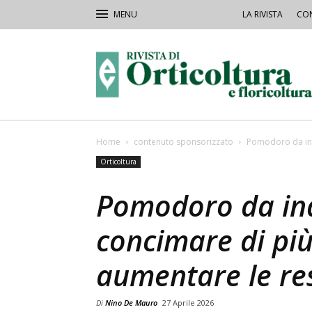
LA RIVISTA
CON
Rivista
Orticoltura
Home
contenuto sponsorizzato
Pomodoro da ind
Orticoltura
Pomodoro da ind
concimare di pi
aumentare le re
Di
Nino De Mauro
27 Aprile 2026