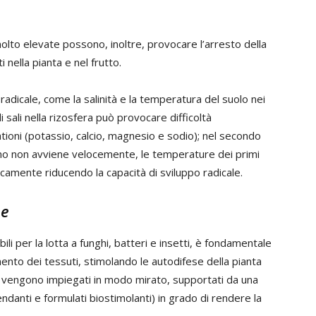
lto elevate possono, inoltre, provocare l’arresto della
 nella pianta e nel frutto.
 radicale, come la salinità e la temperatura del suolo nei
sali nella rizosfera può provocare difficoltà
cationi (potassio, calcio, magnesio e sodio); nel secondo
eno non avviene velocemente, le temperature dei primi
mente riducendo la capacità di sviluppo radicale.
ne
ili per la lotta a funghi, batteri e insetti, è fondamentale
imento dei tessuti, stimolando le autodifese della pianta
ci vengono impiegati in modo mirato, supportati da una
ndanti e formulati biostimolanti) in grado di rendere la